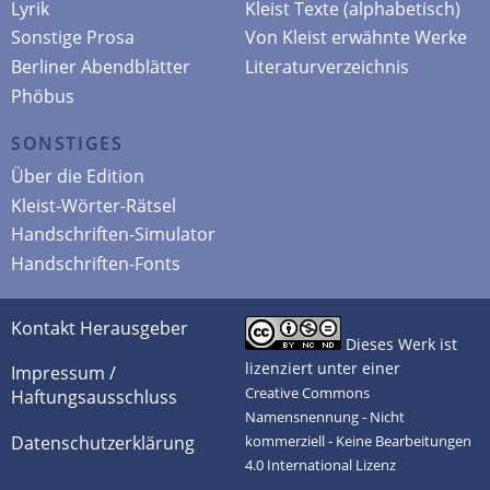
Lyrik
Kleist Texte (alphabetisch)
Sonstige Prosa
Von Kleist erwähnte Werke
Berliner Abendblätter
Literaturverzeichnis
Phöbus
SONSTIGES
Über die Edition
Kleist-Wörter-Rätsel
Handschriften-Simulator
Handschriften-Fonts
Kontakt Herausgeber
Dieses Werk ist
lizenziert unter einer
Impressum /
Creative Commons
Haftungsausschluss
Namensnennung - Nicht
Datenschutzerklärung
kommerziell - Keine Bearbeitungen
4.0 International Lizenz