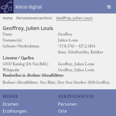
kleist-digital
Home
Personenverzeichnis
Geoffroy, Julien Louis
Geoffroy, Julien Louis
Name
Geoffroy
Vorname(n)
Julien Louis
Geburts-/Sterbedatum
*17.8.1743 – †27.2.1814
franz. Schriftsteller, Kritiker
Literatur / Quellen
GND Katalog (Dt.Nat.Bibl.)
Geoffroy, Julien Louis
Wikipedia
Geoffroy, Julien Louis
Fundstellen in ›Berliner Abendblätter‹
Berliner Abendblätter. 5tes Blatt. Den 5ten October 1810.
Geoffroy
WERKE
VERZEICHNISSE
Dramen
Personen
Erzählungen
Orte