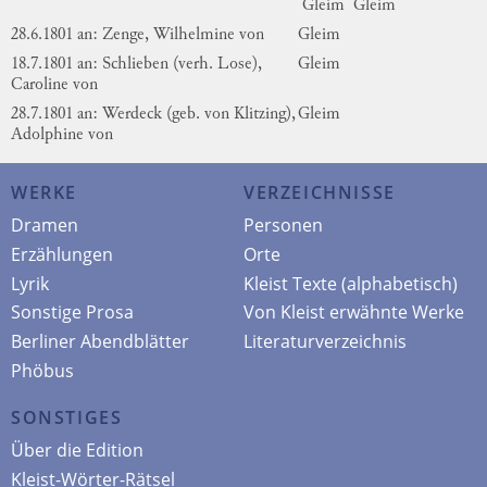
Gleim
Gleim
28.6.1801 an: Zenge, Wilhelmine von
Gleim
18.7.1801 an: Schlieben (verh. Lose),
Gleim
Caroline von
28.7.1801 an: Werdeck (geb. von Klitzing),
Gleim
Adolphine von
WERKE
VERZEICHNISSE
Dramen
Personen
Erzählungen
Orte
Lyrik
Kleist Texte (alphabetisch)
Sonstige Prosa
Von Kleist erwähnte Werke
Berliner Abendblätter
Literaturverzeichnis
Phöbus
SONSTIGES
Über die Edition
Kleist-Wörter-Rätsel