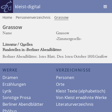
kleist-digital
Home
Personenverzeichnis
Grassow
Grassow
Name
Grassow
›Zimmergeselle‹
Literatur / Quellen
Fundstellen in ›Berliner Abendblätter‹
Berliner Abendblätter. 1stes Blatt. Den 1sten October 1810.
Graſſow
WERKE
VERZEICHNISSE
Dramen
Personen
Erzählungen
Orte
Lyrik
Kleist Texte (alphabetisch)
Sonstige Prosa
Von Kleist erwähnte Werke
Berliner Abendblätter
Literaturverzeichnis
Phöbus