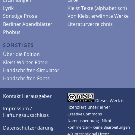
Lyrik
Kleist Texte (alphabetisch)
Sonstige Prosa
Von Kleist erwähnte Werke
Berliner Abendblätter
Literaturverzeichnis
Phöbus
SONSTIGES
Über die Edition
Kleist-Wörter-Rätsel
Handschriften-Simulator
Handschriften-Fonts
Kontakt Herausgeber
Dieses Werk ist
lizenziert unter einer
Impressum /
Creative Commons
Haftungsausschluss
Namensnennung - Nicht
Datenschutzerklärung
kommerziell - Keine Bearbeitungen
4.0 International Lizenz