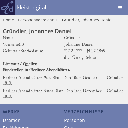
kleist-digital
Home
Personenverzeichnis
Gründler, Johannes Daniel
Gründler, Johannes Daniel
Name
Gründler
Vorname(n)
Johannes Daniel
Geburts-/Sterbedatum
*17.2.1777 – †14.2.1845
dt. Pfarrer, Rektor
Literatur / Quellen
Fundstellen in ›Berliner Abendblätter‹
Berliner Abendblätter. 9tes Blatt. Den 10ten October
Gründler
1810.
Berliner Abendblätter. 54tes Blatt. Den 1ten Dezember
Gruͤndler
1810.
WERKE
VERZEICHNISSE
Dramen
Personen
Erzählungen
Orte