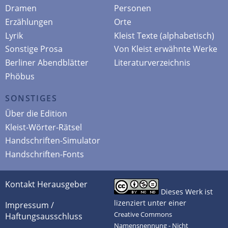
Dramen
Personen
Erzählungen
Orte
Lyrik
Kleist Texte (alphabetisch)
Sonstige Prosa
Von Kleist erwähnte Werke
Berliner Abendblätter
Literaturverzeichnis
Phöbus
SONSTIGES
Über die Edition
Kleist-Wörter-Rätsel
Handschriften-Simulator
Handschriften-Fonts
Kontakt Herausgeber
Dieses Werk ist
lizenziert unter einer
Impressum /
Creative Commons
Haftungsausschluss
Namensnennung - Nicht