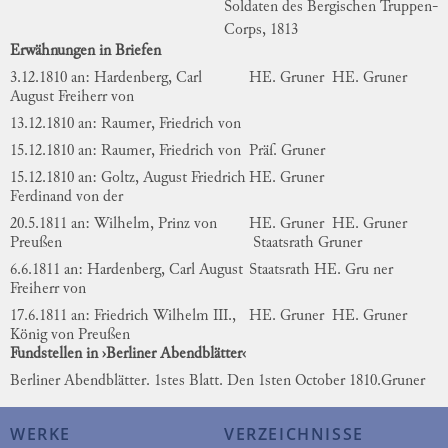
Soldaten des Bergischen Truppen-
Corps, 1813
Erwähnungen in Briefen
3.12.1810 an: Hardenberg, Carl
HE. Gruner
HE. Gruner
August Freiherr von
13.12.1810 an: Raumer, Friedrich von
15.12.1810 an: Raumer, Friedrich von
Präſ. Gruner
15.12.1810 an: Goltz, August Friedrich
HE. Gruner
Ferdinand von der
20.5.1811 an: Wilhelm, Prinz von
HE. Gruner
HE. Gruner
Preußen
Staatsrath Gruner
6.6.1811 an: Hardenberg, Carl August
Staatsrath HE. Gru ner
Freiherr von
17.6.1811 an: Friedrich Wilhelm III.,
HE. Gruner
HE. Gruner
König von Preußen
Fundstellen in ›Berliner Abendblätter‹
Berliner Abendblätter. 1stes Blatt. Den 1sten October 1810.
Gruner
WERKE
VERZEICHNISSE