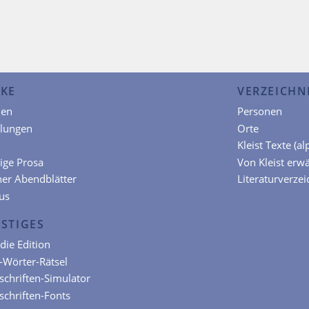
KE
VERZEICHN
en
Personen
hlungen
Orte
Kleist Texte (a
ige Prosa
Von Kleist erw
ner Abendblätter
Literaturverzei
us
STIGES
die Edition
t-Wörter-Rätsel
chriften-Simulator
chriften-Fonts