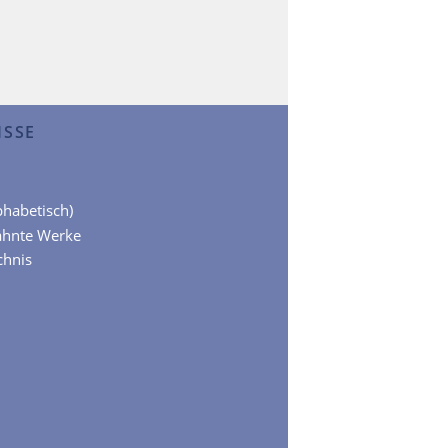
ISSE
lphabetisch)
ähnte Werke
chnis