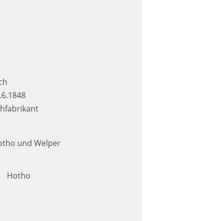
ch
.6.1848
chfabrikant
otho und Welper
Hotho