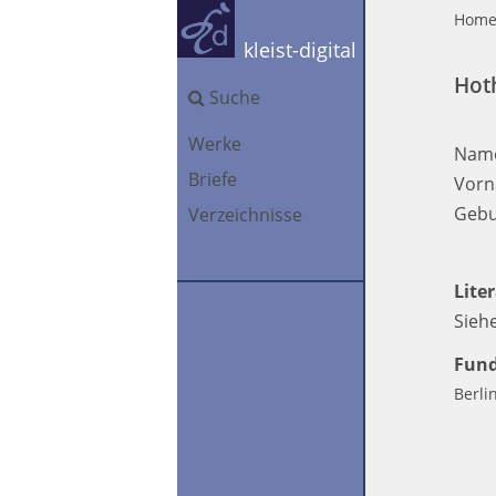
Hom
kleist-digital
Hot
Suche
Werke
Nam
Briefe
Vorn
Gebu
Verzeichnisse
Lite
Sieh
Fund
Berli