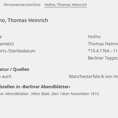
e
Personenverzeichnis
Hotho, Thomas Heinrich
ho, Thomas Heinrich
e
Hotho
ame(n)
Thomas Heinri
rts-/Sterbedatum
*10.4.1764 – †1
Berliner Teppi
ratur / Quellen
e auch
Manchesterfabrik von H
stellen in ›Berliner Abendblätter‹
ner Abendblätter. 39tes Blatt. Den 14ten November 1810.