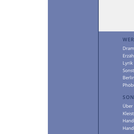
WER
Dram
Erzä
Lyrik
Sonst
Berli
Phöb
SON
Über 
Kleis
Hands
Hands