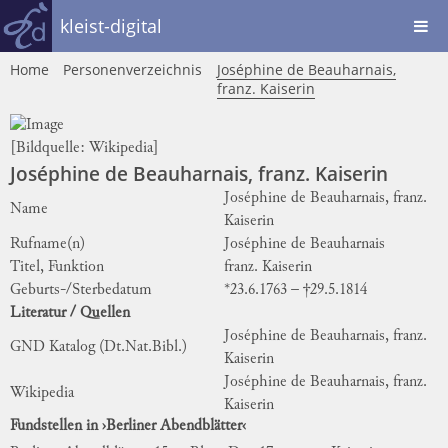
kleist-digital
Home
Personenverzeichnis
Joséphine de Beauharnais,
franz. Kaiserin
[Bildquelle:
Wikipedia
]
Joséphine de Beauharnais, franz. Kaiserin
Joséphine de Beauharnais, franz.
Name
Kaiserin
Rufname(n)
Joséphine de Beauharnais
Titel, Funktion
franz. Kaiserin
Geburts-/Sterbedatum
*23.6.1763 – †29.5.1814
Literatur / Quellen
Joséphine de Beauharnais, franz.
GND Katalog (Dt.Nat.Bibl.)
Kaiserin
Joséphine de Beauharnais, franz.
Wikipedia
Kaiserin
Fundstellen in ›Berliner Abendblätter‹