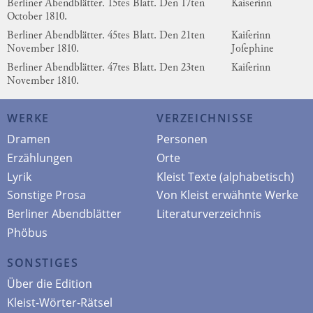
Berliner Abendblätter. 15tes Blatt. Den 17ten
Kaiserinn
October 1810.
Berliner Abendblätter. 45tes Blatt. Den 21ten
Kaiſerinn
November 1810.
Joſephine
Berliner Abendblätter. 47tes Blatt. Den 23ten
Kaiſerinn
November 1810.
WERKE
VERZEICHNISSE
Dramen
Personen
Erzählungen
Orte
Lyrik
Kleist Texte (alphabetisch)
Sonstige Prosa
Von Kleist erwähnte Werke
Berliner Abendblätter
Literaturverzeichnis
Phöbus
SONSTIGES
Über die Edition
Kleist-Wörter-Rätsel