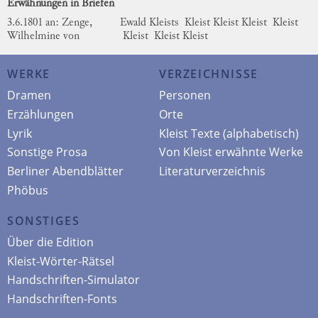
Erwähnungen in Briefen
3.6.1801 an: Zenge,
Ewald Kleists
Kleist
Kleist
Kleist
Kleist
Wilhelmine von
Kleist
Kleist
Kleist
WERKE
VERZEICHNISSE
Dramen
Personen
Erzählungen
Orte
Lyrik
Kleist Texte (alphabetisch)
Sonstige Prosa
Von Kleist erwähnte Werke
Berliner Abendblätter
Literaturverzeichnis
Phöbus
SONSTIGES
Über die Edition
Kleist-Wörter-Rätsel
Handschriften-Simulator
Handschriften-Fonts