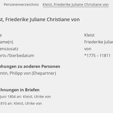
e
Personenverzeichnis
Kleist, Friederike Juliane Christiane von
st, Friederike Juliane Christiane von
e
Kleist
ame(n)
Friederike Juli
nszusatz
von
rts-/Sterbedatum
*1775 – †1811
ehungen zu anderen Personen
ntin, Philipp von
(Ehepartner)
hnungen in Briefen
Juni 1804 an: Kleist, Ulrike von
1810 an: Kleist, Ulrike von