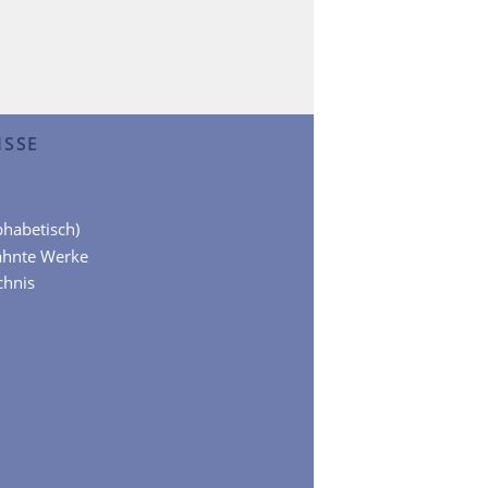
ISSE
lphabetisch)
ähnte Werke
chnis