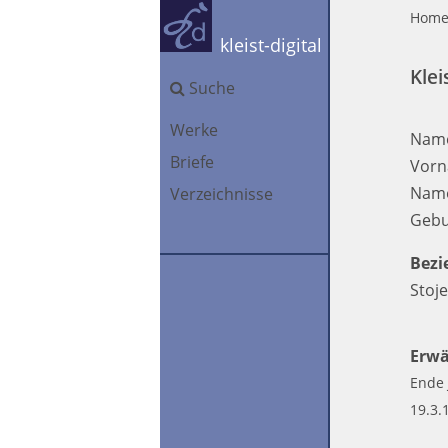
Hom
kleist-digital
Klei
Suche
Werke
Nam
Briefe
Vorn
Name
Verzeichnisse
Gebu
Bezi
Stoje
Erwä
Ende 
19.3.