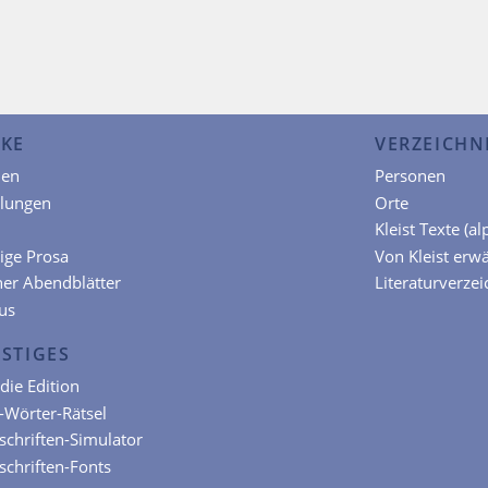
KE
VERZEICHN
en
Personen
hlungen
Orte
Kleist Texte (a
ige Prosa
Von Kleist erw
ner Abendblätter
Literaturverzei
us
STIGES
die Edition
t-Wörter-Rätsel
chriften-Simulator
chriften-Fonts