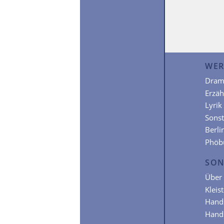
WER
Dram
Erzä
Lyrik
Sonst
Berli
Phöb
SON
Über 
Kleis
Hands
Hands