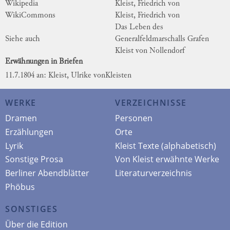
Wikipedia
Kleist, Friedrich von
WikiCommons
Kleist, Friedrich von
Das Leben des
Siehe auch
Generalfeldmarschalls Grafen
Kleist von Nollendorf
Erwähnungen in Briefen
11.7.1804 an: Kleist, Ulrike von
Kleisten
WERKE
VERZEICHNISSE
Dramen
Personen
Erzählungen
Orte
Lyrik
Kleist Texte (alphabetisch)
Sonstige Prosa
Von Kleist erwähnte Werke
Berliner Abendblätter
Literaturverzeichnis
Phöbus
SONSTIGES
Über die Edition