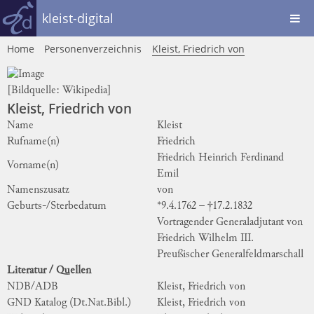
kleist-digital
Home
Personenverzeichnis
Kleist, Friedrich von
[Bildquelle:
Wikipedia
]
Kleist, Friedrich von
Name
Kleist
Rufname(n)
Friedrich
Friedrich Heinrich Ferdinand
Vorname(n)
Emil
Namenszusatz
von
Geburts-/Sterbedatum
*9.4.1762 – †17.2.1832
Vortragender Generaladjutant von
Friedrich Wilhelm III.
Preußischer Generalfeldmarschall
Literatur / Quellen
NDB/ADB
Kleist, Friedrich von
GND Katalog (Dt.Nat.Bibl.)
Kleist, Friedrich von