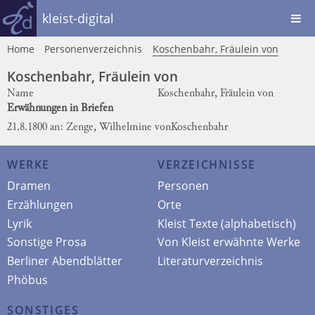
kleist-digital
Home
Personenverzeichnis
Koschenbahr, Fräulein von
Koschenbahr, Fräulein von
Name
Koschenbahr, Fräulein von
Erwähnungen in Briefen
21.8.1800 an: Zenge, Wilhelmine von
Koschenbahr
WERKE
VERZEICHNISSE
Dramen
Personen
Erzählungen
Orte
Lyrik
Kleist Texte (alphabetisch)
Sonstige Prosa
Von Kleist erwähnte Werke
Berliner Abendblätter
Literaturverzeichnis
Phöbus
SONSTIGES