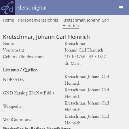
kleist-digital
Home
Personenverzeichnis
Kretschmar, Johann Carl
Heinrich
Kretschmar, Johann Carl Heinrich
Name
Kretschmar
Vorname(n)
Johann Carl Heinrich
Geburts-/Sterbedatum
*17.10.1769 – †2.3.1847
dt. Maler
Literatur / Quellen
Kretschmar, Johann Carl
NDB/ADB
Heinrich
Kretschmar, Johann Carl
GND Katalog (Dt.Nat.Bibl.)
Heinrich
Kretschmar, Johann Carl
Wikipedia
Heinrich
Kretschmar, Johann Carl
WikiCommons
Heinrich