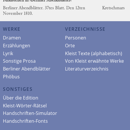
Fundstellen in ›Berliner Abendblätter‹
Berliner Abendblätter. 37tes Blatt. Den 12ten
Kretschmars
November 1810.
WERKE
VERZEICHNISSE
Dramen
Personen
Erzählungen
Orte
Lyrik
Kleist Texte (alphabetisch)
Sonstige Prosa
Von Kleist erwähnte Werke
Berliner Abendblätter
Literaturverzeichnis
Phöbus
SONSTIGES
Über die Edition
Kleist-Wörter-Rätsel
Handschriften-Simulator
Handschriften-Fonts