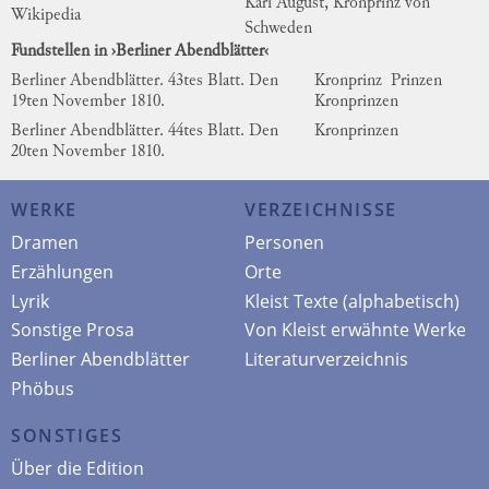
Karl August, Kronprinz von
Wikipedia
Schweden
Fundstellen in ›Berliner Abendblätter‹
Berliner Abendblätter. 43tes Blatt. Den
Kronprinz
Prinzen
19ten November 1810.
Kronprinzen
Berliner Abendblätter. 44tes Blatt. Den
Kronprinzen
20ten November 1810.
WERKE
VERZEICHNISSE
Dramen
Personen
Erzählungen
Orte
Lyrik
Kleist Texte (alphabetisch)
Sonstige Prosa
Von Kleist erwähnte Werke
Berliner Abendblätter
Literaturverzeichnis
Phöbus
SONSTIGES
Über die Edition