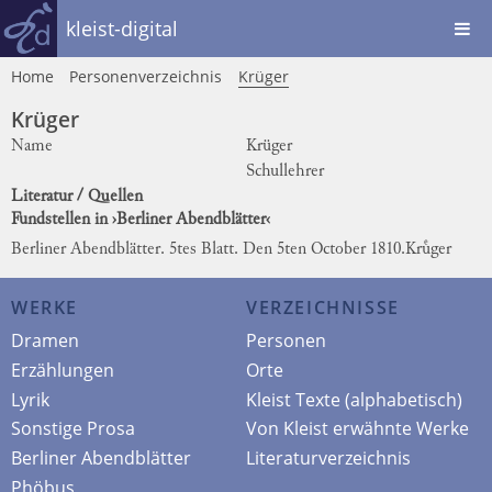
kleist-digital
Home
Personenverzeichnis
Krüger
Krüger
Name
Krüger
Schullehrer
Literatur / Quellen
Fundstellen in ›Berliner Abendblätter‹
Berliner Abendblätter. 5tes Blatt. Den 5ten October 1810.
Kruͤger
WERKE
VERZEICHNISSE
Dramen
Personen
Erzählungen
Orte
Lyrik
Kleist Texte (alphabetisch)
Sonstige Prosa
Von Kleist erwähnte Werke
Berliner Abendblätter
Literaturverzeichnis
Phöbus