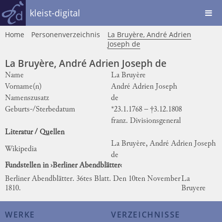
kleist-digital
Home
Personenverzeichnis
La Bruyère, André Adrien
Joseph de
La Bruyère, André Adrien Joseph de
Name
La Bruyère
Vorname(n)
André Adrien Joseph
Namenszusatz
de
Geburts-/Sterbedatum
*23.1.1768 – †3.12.1808
franz. Divisionsgeneral
Literatur / Quellen
La Bruyère, André Adrien Joseph
Wikipedia
de
Fundstellen in ›Berliner Abendblätter‹
Berliner Abendblätter. 36tes Blatt. Den 10ten November
La
1810.
Bruyere
WERKE
VERZEICHNISSE