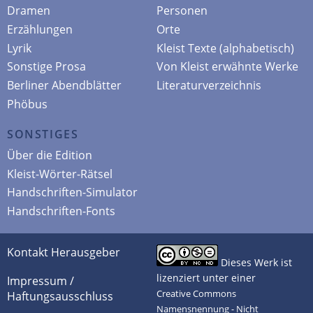
Dramen
Personen
Erzählungen
Orte
Lyrik
Kleist Texte (alphabetisch)
Sonstige Prosa
Von Kleist erwähnte Werke
Berliner Abendblätter
Literaturverzeichnis
Phöbus
SONSTIGES
Über die Edition
Kleist-Wörter-Rätsel
Handschriften-Simulator
Handschriften-Fonts
Kontakt Herausgeber
Dieses Werk ist
lizenziert unter einer
Impressum /
Creative Commons
Haftungsausschluss
Namensnennung - Nicht