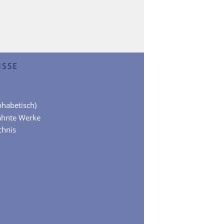
ISSE
lphabetisch)
ähnte Werke
chnis