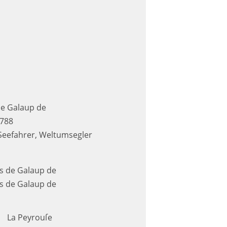
de Galaup de
1788
Seefahrer, Weltumsegler
is de Galaup de
is de Galaup de
La Peyrouſe