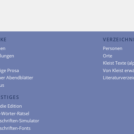
KE
VERZEICHN
en
Personen
hlungen
Orte
Kleist Texte (a
ige Prosa
Von Kleist erw
ner Abendblätter
Literaturverzei
us
STIGES
die Edition
t-Wörter-Rätsel
chriften-Simulator
chriften-Fonts