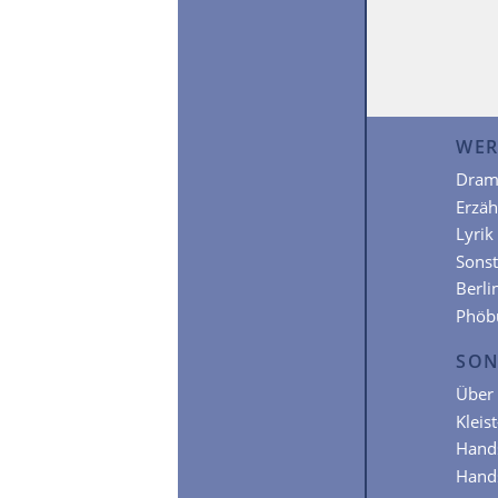
WER
Dram
Erzä
Lyrik
Sonst
Berli
Phöb
SON
Über 
Kleis
Hands
Hands