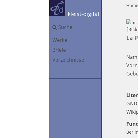
Hom
kleist-digital
Suche
[Bild
La P
Werke
Briefe
Nam
Verzeichnisse
Vorn
Gebu
Lite
GND K
Wiki
Fund
Berli