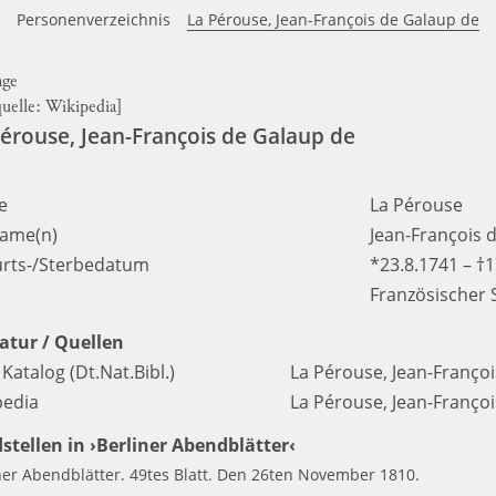
e
Personenverzeichnis
La Pérouse, Jean-François de Galaup de
quelle:
Wikipedia
]
érouse, Jean-François de Galaup de
e
La Pérouse
ame(n)
Jean-François 
rts-/Sterbedatum
*23.8.1741 – †
Französischer 
ratur / Quellen
atalog (Dt.Nat.Bibl.)
La Pérouse, Jean-Franço
pedia
La Pérouse, Jean-Franço
stellen in ›Berliner Abendblätter‹
ner Abendblätter. 49tes Blatt. Den 26ten November 1810.