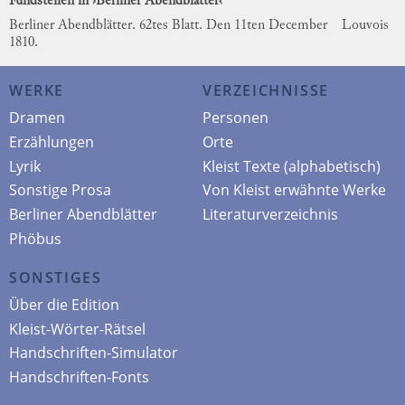
Fundstellen in ›Berliner Abendblätter‹
Berliner Abendblätter. 62tes Blatt. Den 11ten December
Louvois
1810.
WERKE
VERZEICHNISSE
Dramen
Personen
Erzählungen
Orte
Lyrik
Kleist Texte (alphabetisch)
Sonstige Prosa
Von Kleist erwähnte Werke
Berliner Abendblätter
Literaturverzeichnis
Phöbus
SONSTIGES
Über die Edition
Kleist-Wörter-Rätsel
Handschriften-Simulator
Handschriften-Fonts