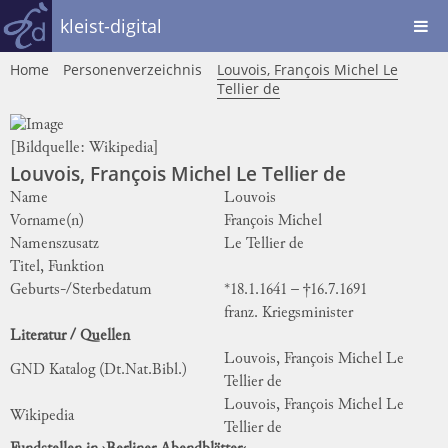
kleist-digital
Home
Personenverzeichnis
Louvois, François Michel Le
Tellier de
[Bildquelle:
Wikipedia
]
Louvois, François Michel Le Tellier de
Name
Louvois
Vorname(n)
François Michel
Namenszusatz
Le Tellier de
Titel, Funktion
Geburts-/Sterbedatum
*18.1.1641 – †16.7.1691
franz. Kriegsminister
Literatur / Quellen
Louvois, François Michel Le
GND Katalog (Dt.Nat.Bibl.)
Tellier de
Louvois, François Michel Le
Wikipedia
Tellier de