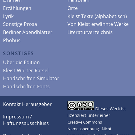
Dramen
Personen
Erzählungen
Orte
Lyrik
Kleist Texte (alphabetisch)
Sonstige Prosa
Von Kleist erwähnte Werke
Berliner Abendblätter
Literaturverzeichnis
Phöbus
SONSTIGES
Über die Edition
Kleist-Wörter-Rätsel
Handschriften-Simulator
Handschriften-Fonts
Kontakt Herausgeber
Dieses Werk ist
lizenziert unter einer
Impressum /
Creative Commons
Haftungsausschluss
Namensnennung - Nicht