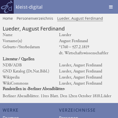
kleist-digital
Home
Personenverzeichnis
Lueder, August Ferdinand
Lueder, August Ferdinand
Name
Lueder
Vorname(n)
August Ferdinand
Geburts-/Sterbedatum
*1760 – †27.2.1819
dt. Wirtschaftswissenschaftler
Literatur / Quellen
NDB/ADB
Lueder, August Ferdinand
GND Katalog (Dt.Nat.Bibl.)
Lueder, August Ferdinand
Wikipedia
Lueder, August Ferdinand
WikiCommons
Lueder, August Ferdinand
Fundstellen in ›Berliner Abendblätter‹
Berliner Abendblätter. 11tes Blatt. Den 12ten October 1810.
Lüder
WERKE
VERZEICHNISSE