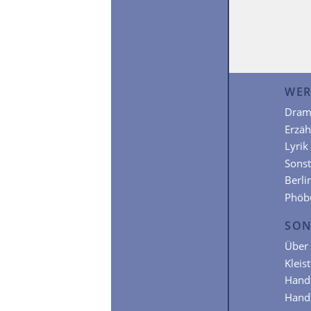
WER
Dram
Erzä
Lyrik
Sonst
Berli
Phöb
SON
Über 
Kleis
Hands
Hands