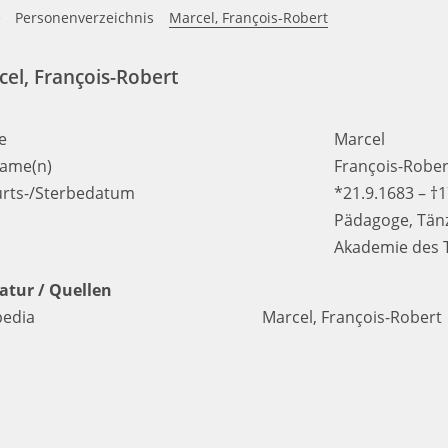
e
Personenverzeichnis
Marcel, François-Robert
el, François-Robert
e
Marcel
ame(n)
François-Rober
rts-/Sterbedatum
*21.9.1683 – †
Pädagoge, Tänz
Akademie des 
ratur / Quellen
pedia
Marcel, François-Robert