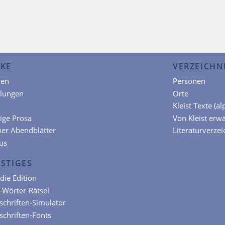
KE
VERZEICHN
en
Personen
hlungen
Orte
Kleist Texte (a
ige Prosa
Von Kleist erw
ner Abendblätter
Literaturverzei
us
STIGES
die Edition
t-Wörter-Rätsel
chriften-Simulator
chriften-Fonts