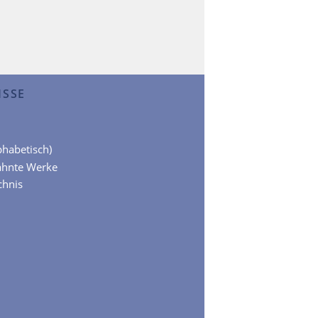
ISSE
lphabetisch)
ähnte Werke
chnis