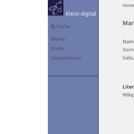
Hom
kleist-digital
Marc
Suche
Werke
Nam
Briefe
Vorn
Gebu
Verzeichnisse
Lite
Wiki