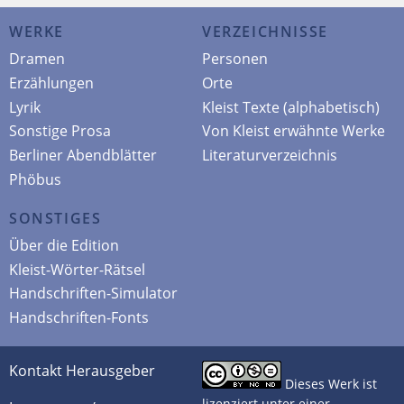
WERKE
VERZEICHNISSE
Dramen
Personen
Erzählungen
Orte
Lyrik
Kleist Texte (alphabetisch)
Sonstige Prosa
Von Kleist erwähnte Werke
Berliner Abendblätter
Literaturverzeichnis
Phöbus
SONSTIGES
Über die Edition
Kleist-Wörter-Rätsel
Handschriften-Simulator
Handschriften-Fonts
Kontakt Herausgeber
Dieses Werk ist
lizenziert unter einer