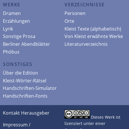
WERKE
VERZEICHNISSE
Dramen
Personen
Erzählungen
Orte
Lyrik
Kleist Texte (alphabetisch)
Sonstige Prosa
Von Kleist erwähnte Werke
Berliner Abendblätter
Literaturverzeichnis
Phöbus
SONSTIGES
Über die Edition
Kleist-Wörter-Rätsel
Handschriften-Simulator
Handschriften-Fonts
Kontakt Herausgeber
Dieses Werk ist
lizenziert unter einer
Impressum /