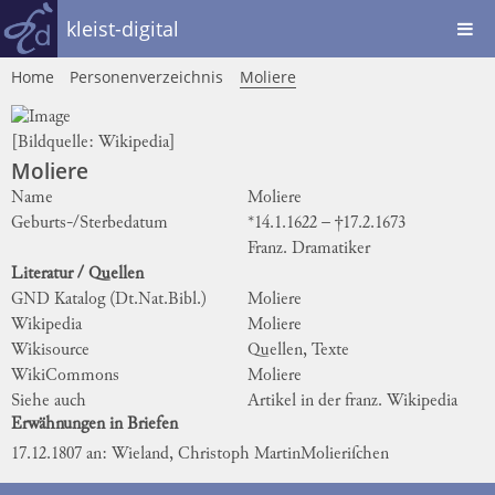
kleist-digital
Home
Personenverzeichnis
Moliere
[Bildquelle:
Wikipedia
]
Moliere
Name
Moliere
Geburts-/Sterbedatum
*14.1.1622 – †17.2.1673
Franz. Dramatiker
Literatur / Quellen
GND Katalog (Dt.Nat.Bibl.)
Moliere
Wikipedia
Moliere
Wikisource
Quellen, Texte
WikiCommons
Moliere
Siehe auch
Artikel in der franz. Wikipedia
Erwähnungen in Briefen
17.12.1807 an: Wieland, Christoph Martin
Molieriſchen