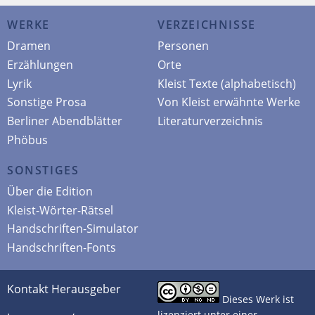
WERKE
VERZEICHNISSE
Dramen
Personen
Erzählungen
Orte
Lyrik
Kleist Texte (alphabetisch)
Sonstige Prosa
Von Kleist erwähnte Werke
Berliner Abendblätter
Literaturverzeichnis
Phöbus
SONSTIGES
Über die Edition
Kleist-Wörter-Rätsel
Handschriften-Simulator
Handschriften-Fonts
Kontakt Herausgeber
Dieses Werk ist
lizenziert unter einer