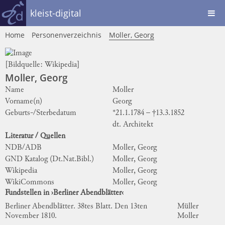
kleist-digital
Home
Personenverzeichnis
Moller, Georg
[Bildquelle:
Wikipedia
]
Moller, Georg
Name
Moller
Vorname(n)
Georg
Geburts-/Sterbedatum
*21.1.1784 – †13.3.1852
dt. Architekt
Literatur / Quellen
NDB/ADB
Moller, Georg
GND Katalog (Dt.Nat.Bibl.)
Moller, Georg
Wikipedia
Moller, Georg
WikiCommons
Moller, Georg
Fundstellen in ›Berliner Abendblätter‹
Berliner Abendblätter. 38tes Blatt. Den 13ten
Müller
November 1810.
Moller