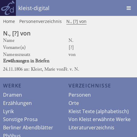
kleist-digital
Home
Personenverzeichnis
N., [?] von
N., [?] von
Name
N.
Vorname(n)
[?]
Namenszusatz
von
Erwähnungen in Briefen
24.11.1806 an: Kleist, Marie von
Fr. v. N.
WERKE
VERZEICHNISSE
Dramen
Personen
Erzählungen
Orte
Lyrik
Kleist Texte (alphabetisch)
Sonstige Prosa
Von Kleist erwähnte Werke
Berliner Abendblätter
Literaturverzeichnis
Phöbus