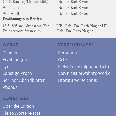
GND Katalog (Dt.Nat.Bibl.)
Nagler, Karl F. von
Wikipedia
Nagler, Karl F. von
WikiADB
Nagler, Karl F. von
Erwähnungen in Briefen
13.5.1805 an: Altenstein, Karl
HE. Geh. Fin. Rath Nagler
HE.
Freiherr vom Stein zum
Geh. Fin. Rath Nagler
WERKE
VERZEICHNISSE
Dramen
Personen
Erzählungen
Orte
Lyrik
Kleist Texte (alphabetisch)
Sonstige Prosa
Von Kleist erwähnte Werke
Berliner Abendblätter
Literaturverzeichnis
Phöbus
SONSTIGES
Über die Edition
Kleist-Wörter-Rätsel