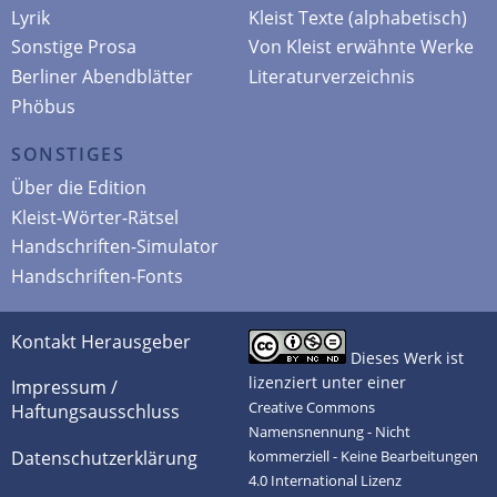
Lyrik
Kleist Texte (alphabetisch)
Sonstige Prosa
Von Kleist erwähnte Werke
Berliner Abendblätter
Literaturverzeichnis
Phöbus
SONSTIGES
Über die Edition
Kleist-Wörter-Rätsel
Handschriften-Simulator
Handschriften-Fonts
Kontakt Herausgeber
Dieses Werk ist
lizenziert unter einer
Impressum /
Creative Commons
Haftungsausschluss
Namensnennung - Nicht
Datenschutzerklärung
kommerziell - Keine Bearbeitungen
4.0 International Lizenz