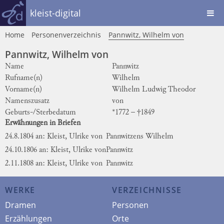
kleist-digital
Home
Personenverzeichnis
Pannwitz, Wilhelm von
Pannwitz, Wilhelm von
Name
Pannwitz
Rufname(n)
Wilhelm
Vorname(n)
Wilhelm Ludwig Theodor
Namenszusatz
von
Geburts-/Sterbedatum
*1772 – †1849
Erwähnungen in Briefen
24.8.1804 an: Kleist, Ulrike von
Pannwitzens
Wilhelm
24.10.1806 an: Kleist, Ulrike von
Pannwitz
2.11.1808 an: Kleist, Ulrike von
Pannwitz
WERKE
VERZEICHNISSE
Dramen
Personen
Erzählungen
Orte