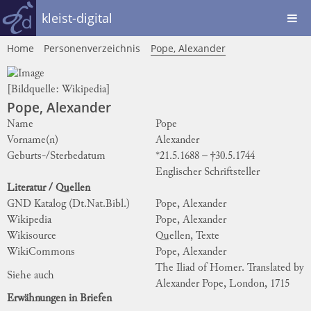
kleist-digital
Home
Personenverzeichnis
Pope, Alexander
[Bildquelle:
Wikipedia
]
Pope, Alexander
Name
Pope
Vorname(n)
Alexander
Geburts-/Sterbedatum
*21.5.1688 – †30.5.1744
Englischer Schriftsteller
Literatur / Quellen
GND Katalog (Dt.Nat.Bibl.)
Pope, Alexander
Wikipedia
Pope, Alexander
Wikisource
Quellen, Texte
WikiCommons
Pope, Alexander
The Iliad of Homer. Translated by
Siehe auch
Alexander Pope, London, 1715
Erwähnungen in Briefen