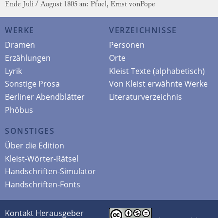
Ende Juli / August 1805 an: Pfuel, Ernst von
Pope
WERKE
VERZEICHNISSE
Dramen
Personen
Erzählungen
Orte
Lyrik
Kleist Texte (alphabetisch)
Sonstige Prosa
Von Kleist erwähnte Werke
Berliner Abendblätter
Literaturverzeichnis
Phöbus
SONSTIGES
Über die Edition
Kleist-Wörter-Rätsel
Handschriften-Simulator
Handschriften-Fonts
Kontakt Herausgeber