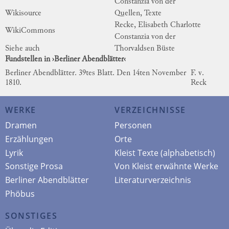
Constanzia von der
Wikisource
Quellen, Texte
Recke, Elisabeth Charlotte
WikiCommons
Constanzia von der
Siehe auch
Thorvaldsen Büste
Fundstellen in ›Berliner Abendblätter‹
Berliner Abendblätter. 39tes Blatt. Den 14ten November
F. v.
1810.
Reck
WERKE
VERZEICHNISSE
Dramen
Personen
Erzählungen
Orte
Lyrik
Kleist Texte (alphabetisch)
Sonstige Prosa
Von Kleist erwähnte Werke
Berliner Abendblätter
Literaturverzeichnis
Phöbus
SONSTIGES