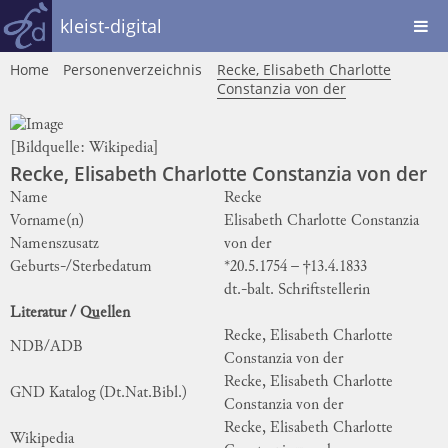
kleist-digital
Home
Personenverzeichnis
Recke, Elisabeth Charlotte
Constanzia von der
[Bildquelle:
Wikipedia
]
Recke, Elisabeth Charlotte Constanzia von der
Name
Recke
Vorname(n)
Elisabeth Charlotte Constanzia
Namenszusatz
von der
Geburts-/Sterbedatum
*20.5.1754 – †13.4.1833
dt.-balt. Schriftstellerin
Literatur / Quellen
Recke, Elisabeth Charlotte
NDB/ADB
Constanzia von der
Recke, Elisabeth Charlotte
GND Katalog (Dt.Nat.Bibl.)
Constanzia von der
Recke, Elisabeth Charlotte
Wikipedia