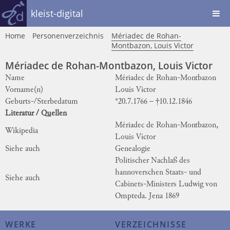
kleist-digital
Home
Personenverzeichnis
Mériadec de Rohan-
Montbazon, Louis Victor
Mériadec de Rohan-Montbazon, Louis Victor
Name
Mériadec de Rohan-Montbazon
Vorname(n)
Louis Victor
Geburts-/Sterbedatum
*20.7.1766 – †10.12.1846
Literatur / Quellen
Mériadec de Rohan-Montbazon,
Wikipedia
Louis Victor
Siehe auch
Genealogie
Politischer Nachlaß des
hannoverschen Staats- und
Siehe auch
Cabinets-Ministers Ludwig von
Ompteda. Jena 1869
WERKE
VERZEICHNISSE