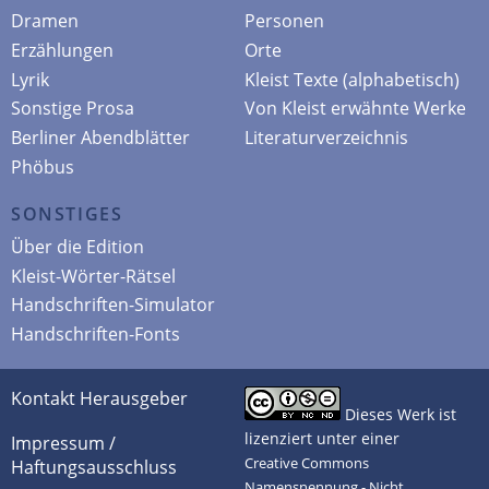
Dramen
Personen
Erzählungen
Orte
Lyrik
Kleist Texte (alphabetisch)
Sonstige Prosa
Von Kleist erwähnte Werke
Berliner Abendblätter
Literaturverzeichnis
Phöbus
SONSTIGES
Über die Edition
Kleist-Wörter-Rätsel
Handschriften-Simulator
Handschriften-Fonts
Kontakt Herausgeber
Dieses Werk ist
lizenziert unter einer
Impressum /
Creative Commons
Haftungsausschluss
Namensnennung - Nicht