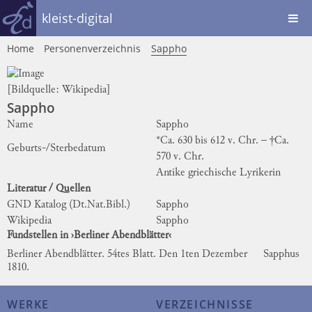
kleist-digital
Home
Personenverzeichnis
Sappho
[Bildquelle:
Wikipedia
]
Sappho
Name
Sappho
*Ca. 630 bis 612 v. Chr. – †Ca.
Geburts-/Sterbedatum
570 v. Chr.
Antike griechische Lyrikerin
Literatur / Quellen
GND Katalog (Dt.Nat.Bibl.)
Sappho
Wikipedia
Sappho
Fundstellen in ›Berliner Abendblätter‹
Berliner Abendblätter. 54tes Blatt. Den 1ten Dezember
Sapphus
1810.
WERKE
VERZEICHNISSE