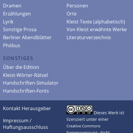
Dramen
Personen
Erzählungen
Orte
Lyrik
Kleist Texte (alphabetisch)
Sonstige Prosa
Von Kleist erwähnte Werke
Berliner Abendblätter
Literaturverzeichnis
Phöbus
SONSTIGES
Über die Edition
Kleist-Wörter-Rätsel
Handschriften-Simulator
Handschriften-Fonts
Kontakt Herausgeber
Dieses Werk ist
lizenziert unter einer
Impressum /
Creative Commons
Haftungsausschluss
Namensnennung - Nicht