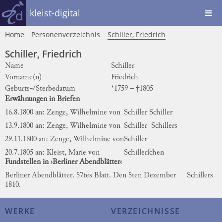
kleist-digital
Home
Personenverzeichnis
Schiller, Friedrich
Schiller, Friedrich
Name
Schiller
Vorname(n)
Friedrich
Geburts-/Sterbedatum
*1759 – †1805
Erwähnungen in Briefen
16.8.1800 an: Zenge, Wilhelmine von
Schiller
Schiller
13.9.1800 an: Zenge, Wilhelmine von
Schiller
Schillers
29.11.1800 an: Zenge, Wilhelmine von
Schiller
20.7.1805 an: Kleist, Marie von
Schillerſchen
Fundstellen in ›Berliner Abendblätter‹
Berliner Abendblätter. 57tes Blatt. Den 5ten Dezember
Schillers
1810.
WERKE
VERZEICHNISSE