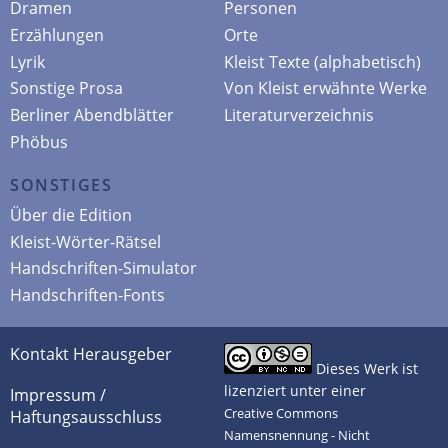
Dramen
Personen
Erzählungen
Orte
Lyrik
Kleist Texte (alphabetisch)
Sonstige Prosa
Von Kleist erwähnte Werke
Berliner Abendblätter
Literaturverzeichnis
Phöbus
SONSTIGES
Über die Edition
Kleist-Wörter-Rätsel
Handschriften-Simulator
Handschriften-Fonts
Kontakt Herausgeber
Dieses Werk ist
lizenziert unter einer
Impressum /
Creative Commons
Haftungsausschluss
Namensnennung - Nicht