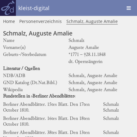
kleist-digital
Home
Personenverzeichnis
Schmalz, Auguste Amalie
Schmalz, Auguste Amalie
Name
Schmalz
Vorname(n)
Auguste Amalie
Geburts-/Sterbedatum
*1771 – †28.11.1848
dt. Opernsängerin
Literatur / Quellen
NDB/ADB
Schmalz, Auguste Amalie
GND Katalog (Dt.Nat.Bibl.)
Schmalz, Auguste Amalie
Wikipedia
Schmalz, Auguste Amalie
Fundstellen in ›Berliner Abendblätter‹
Berliner Abendblätter. 15tes Blatt. Den 17ten
Schmalz
October 1810.
Schmalz
Berliner Abendblätter. 16tes Blatt. Den 18ten
Schmalz
October 1810.
Berliner Abendblätter. 38tes Blatt. Den 13ten
Schmalz