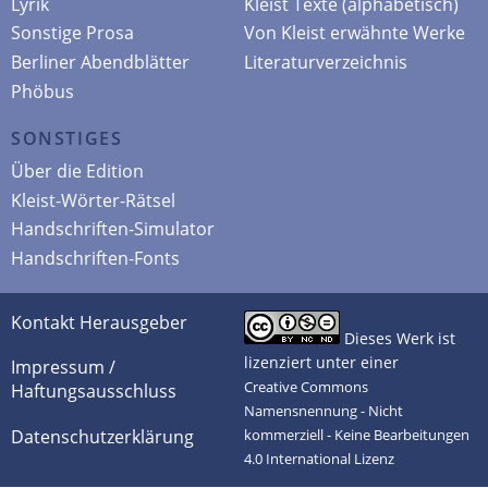
Lyrik
Kleist Texte (alphabetisch)
Sonstige Prosa
Von Kleist erwähnte Werke
Berliner Abendblätter
Literaturverzeichnis
Phöbus
SONSTIGES
Über die Edition
Kleist-Wörter-Rätsel
Handschriften-Simulator
Handschriften-Fonts
Kontakt Herausgeber
Dieses Werk ist
lizenziert unter einer
Impressum /
Creative Commons
Haftungsausschluss
Namensnennung - Nicht
Datenschutzerklärung
kommerziell - Keine Bearbeitungen
4.0 International Lizenz