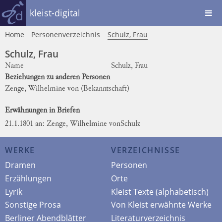
kleist-digital
Home
Personenverzeichnis
Schulz, Frau
Schulz, Frau
Name
Schulz, Frau
Beziehungen zu anderen Personen
Zenge, Wilhelmine von
(Bekanntschaft)
Erwähnungen in Briefen
21.1.1801 an: Zenge, Wilhelmine von
Schulz
WERKE
VERZEICHNISSE
Dramen
Personen
Erzählungen
Orte
Lyrik
Kleist Texte (alphabetisch)
Sonstige Prosa
Von Kleist erwähnte Werke
Berliner Abendblätter
Literaturverzeichnis