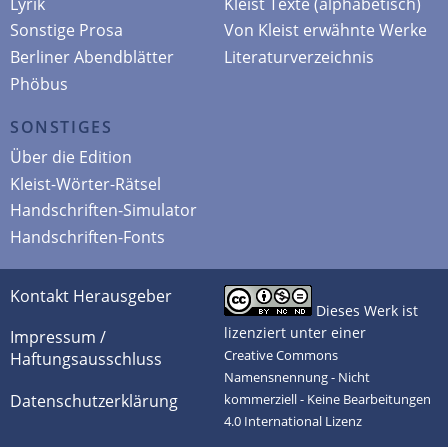
Lyrik
Kleist Texte (alphabetisch)
Sonstige Prosa
Von Kleist erwähnte Werke
Berliner Abendblätter
Literaturverzeichnis
Phöbus
SONSTIGES
Über die Edition
Kleist-Wörter-Rätsel
Handschriften-Simulator
Handschriften-Fonts
Kontakt Herausgeber
Dieses Werk ist
lizenziert unter einer
Impressum /
Creative Commons
Haftungsausschluss
Namensnennung - Nicht
Datenschutzerklärung
kommerziell - Keine Bearbeitungen
4.0 International Lizenz