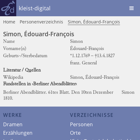
kleist-digital
Home
Personenverzeichnis
Simon, Édouard-François
Simon, Édouard-François
Name
Simon
Vorname(n)
Édouard-François
Geburts-/Sterbedatum
*1.12.1769 – †13.4.1827
franz. General
Literatur / Quellen
Wikipedia
Simon, Édouard-François
Fundstellen in ›Berliner Abendblätter‹
Berliner Abendblätter. 61tes Blatt. Den 10ten Dezember
Simon
1810.
WERKE
VERZEICHNISSE
Dramen
Personen
Erzählungen
Orte