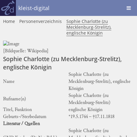
kleist-digital
Home
Personenverzeichnis
Sophie Charlotte (zu
Mecklenburg-Strelitz),
englische Königin
[Bildquelle:
Wikipedia
]
Sophie Charlotte (zu Mecklenburg-Strelitz),
englische Königin
Sophie Charlotte (zu
Name
Mecklenburg-Strelitz), englische
Königin
Sophie Charlotte (zu
Rufname(n)
Mecklenburg-Strelitz)
Titel, Funktion
englische Königin
Geburts-/Sterbedatum
*19.5.1744 – †17.11.1818
Literatur / Quellen
Sophie Charlotte (zu