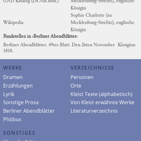
GND Katalog (Dt.Nat.Bibl.)
Mecklenburg-Strelitz), englische
Königin
Sophie Charlotte (zu
Wikipedia
Mecklenburg-Strelitz), englische
Königin
Fundstellen in ›Berliner Abendblätter‹
Berliner Abendblätter. 49tes Blatt. Den 26ten November
Koͤniginn
1810.
WERKE
VERZEICHNISSE
Dramen
Personen
Erzählungen
Orte
Lyrik
Kleist Texte (alphabetisch)
Sonstige Prosa
Von Kleist erwähnte Werke
Berliner Abendblätter
Literaturverzeichnis
Phöbus
SONSTIGES