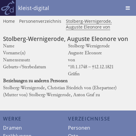
kleist-digital
Home
Personenverzeichnis
Stolberg-Wernigerode,
Auguste Eleonore von
Stolberg-Wernigerode, Auguste Eleonore von
Name
Stolberg-Wernigerode
Vorname(n)
Auguste Eleonore
Namenszusatz
von
Geburts-/Sterbedatum
*10.1.1748 – †12.12.1821
Gräfin
Beziehungen zu anderen Personen
Stolberg-Wernigerode, Christian Friedrich von
(Ehepartner)
(Mutter von)
Stolberg-Wernigerode, Anton Graf zu
WERKE
VERZEICHNISSE
Dramen
Personen
Erzählungen
Orte