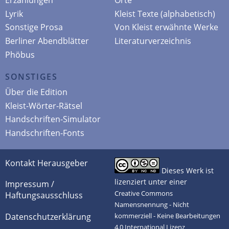
Lyrik
Kleist Texte (alphabetisch)
Sonstige Prosa
Von Kleist erwähnte Werke
Berliner Abendblätter
Literaturverzeichnis
Phöbus
SONSTIGES
Über die Edition
Kleist-Wörter-Rätsel
Handschriften-Simulator
Handschriften-Fonts
Kontakt Herausgeber
Dieses Werk ist
lizenziert unter einer
Impressum /
Creative Commons
Haftungsausschluss
Namensnennung - Nicht
Datenschutzerklärung
kommerziell - Keine Bearbeitungen
4.0 International Lizenz