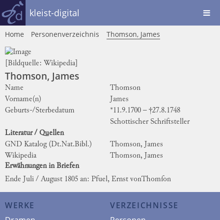
kleist-digital
Home
Personenverzeichnis
Thomson, James
[Bildquelle:
Wikipedia
]
Thomson, James
Name
Thomson
Vorname(n)
James
Geburts-/Sterbedatum
*11.9.1700 – †27.8.1748
Schottischer Schriftsteller
Literatur / Quellen
GND Katalog (Dt.Nat.Bibl.)
Thomson, James
Wikipedia
Thomson, James
Erwähnungen in Briefen
Ende Juli / August 1805 an: Pfuel, Ernst von
Thomſon
WERKE
VERZEICHNISSE