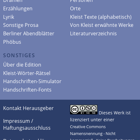
Dramen
Personen
Erzählungen
Orte
Lyrik
Kleist Texte (alphabetisch)
Sonstige Prosa
Von Kleist erwähnte Werke
Berliner Abendblätter
Literaturverzeichnis
Phöbus
SONSTIGES
Über die Edition
Kleist-Wörter-Rätsel
Handschriften-Simulator
Handschriften-Fonts
Kontakt Herausgeber
Dieses Werk ist
lizenziert unter einer
Impressum /
Creative Commons
Haftungsausschluss
Namensnennung - Nicht