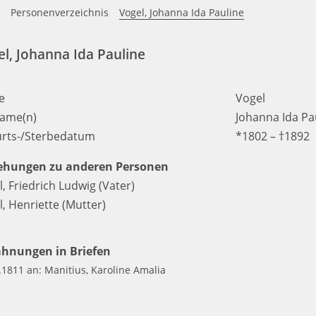
e
Personenverzeichnis
Vogel, Johanna Ida Pauline
l, Johanna Ida Pauline
e
Vogel
ame(n)
Johanna Ida Pa
rts-/Sterbedatum
*1802 – †1892
ehungen zu anderen Personen
l, Friedrich Ludwig
(Vater)
l, Henriette
(Mutter)
hnungen in Briefen
.1811 an: Manitius, Karoline Amalia