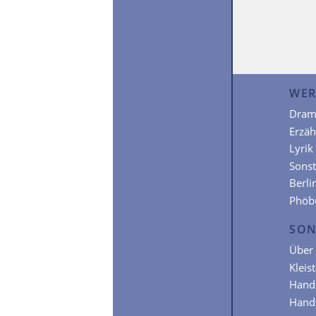
WER
Dram
Erzä
Lyrik
Sonst
Berli
Phöb
SON
Über 
Kleis
Hands
Hands