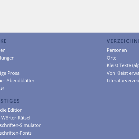
KE
VERZEICHN
en
Personen
hlungen
Orte
Kleist Texte (a
ige Prosa
Von Kleist erw
ner Abendblätter
Literaturverzei
us
STIGES
die Edition
t-Wörter-Rätsel
chriften-Simulator
chriften-Fonts