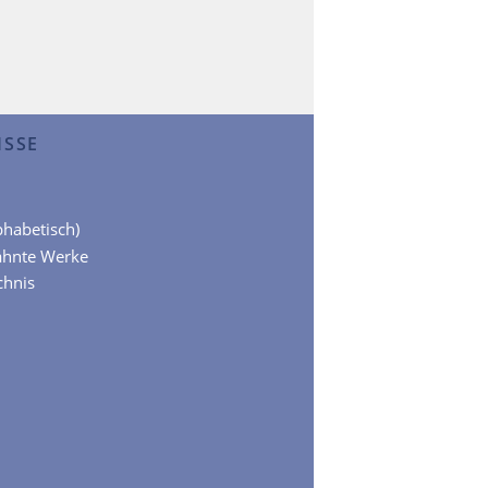
ISSE
lphabetisch)
ähnte Werke
chnis