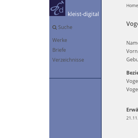
Hom
kleist-digital
Voge
Suche
Werke
Nam
Briefe
Vorn
Gebu
Verzeichnisse
Bezi
Voge
Voge
Erwä
21.11