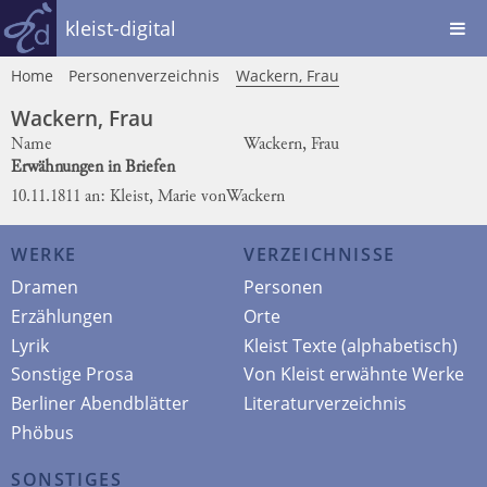
kleist-digital
Home
Personenverzeichnis
Wackern, Frau
Wackern, Frau
Name
Wackern, Frau
Erwähnungen in Briefen
10.11.1811 an: Kleist, Marie von
Wackern
WERKE
VERZEICHNISSE
Dramen
Personen
Erzählungen
Orte
Lyrik
Kleist Texte (alphabetisch)
Sonstige Prosa
Von Kleist erwähnte Werke
Berliner Abendblätter
Literaturverzeichnis
Phöbus
SONSTIGES