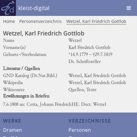
kleist-digital
Home
Personenverzeichnis
Wetzel, Karl Friedrich Gottlob
Wetzel, Karl Friedrich Gottlob
Name
Wetzel
Vorname(n)
Karl Friedrich Gottlob
Geburts-/Sterbedatum
*14.9.1779 – †29.7.1819
Dt. Schriftsteller
Literatur / Quellen
GND Katalog (Dt.Nat.Bibl.)
Wetzel, Karl Friedrich Gottlob
Wikipedia
Wetzel, Karl Friedrich Gottlob
Wikisource
Quellen, Texte
Erwähnungen in Briefen
7.6.1808 an: Cotta, Johann Friedrich
HE. Doct. Wetzel
WERKE
VERZEICHNISSE
Dramen
Personen