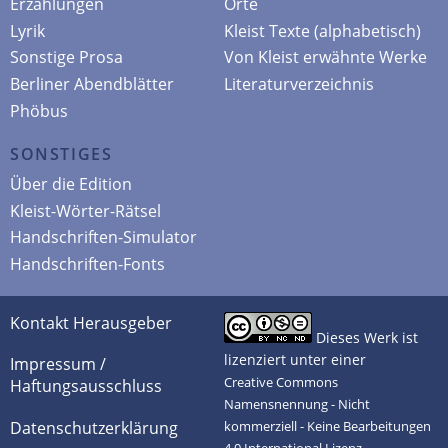
Erzählungen
Orte
Lyrik
Kleist Texte (alphabetisch)
Sonstige Prosa
Von Kleist erwähnte Werke
Berliner Abendblätter
Literaturverzeichnis
Phöbus
SONSTIGES
Über die Edition
Kleist-Wörter-Rätsel
Handschriften-Simulator
Handschriften-Fonts
Kontakt Herausgeber
Dieses Werk ist
lizenziert unter einer
Impressum /
Creative Commons
Haftungsausschluss
Namensnennung - Nicht
Datenschutzerklärung
kommerziell - Keine Bearbeitungen
4.0 International Lizenz