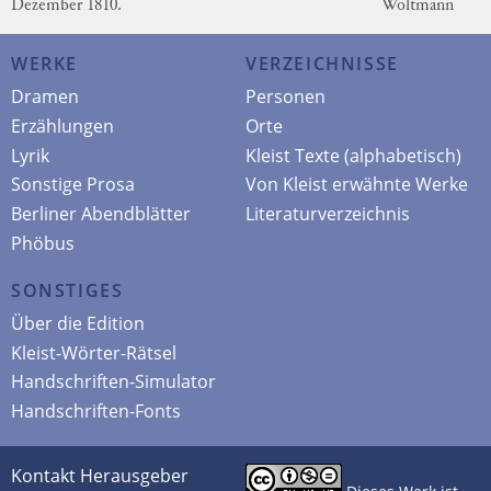
Dezember 1810.
Woltmann
WERKE
VERZEICHNISSE
Dramen
Personen
Erzählungen
Orte
Lyrik
Kleist Texte (alphabetisch)
Sonstige Prosa
Von Kleist erwähnte Werke
Berliner Abendblätter
Literaturverzeichnis
Phöbus
SONSTIGES
Über die Edition
Kleist-Wörter-Rätsel
Handschriften-Simulator
Handschriften-Fonts
Kontakt Herausgeber