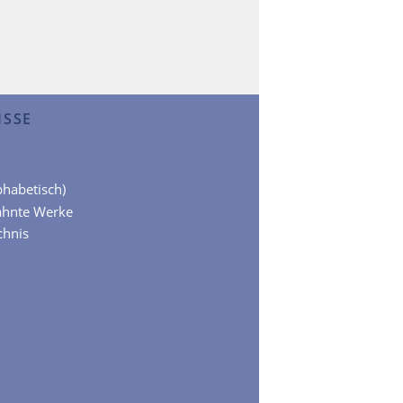
ISSE
lphabetisch)
ähnte Werke
chnis