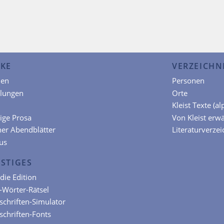
KE
VERZEICHN
en
Personen
hlungen
Orte
Kleist Texte (a
ige Prosa
Von Kleist erw
ner Abendblätter
Literaturverzei
us
STIGES
die Edition
t-Wörter-Rätsel
chriften-Simulator
chriften-Fonts