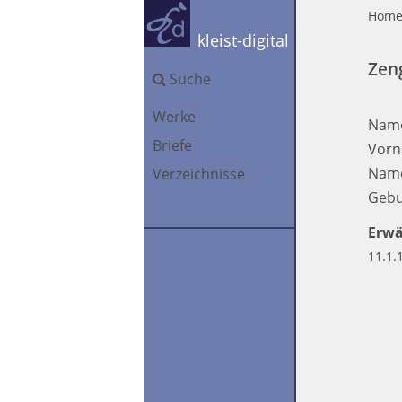
Hom
kleist-digital
Zen
Suche
Werke
Nam
Briefe
Vorn
Name
Verzeichnisse
Gebu
Erwä
11.1.