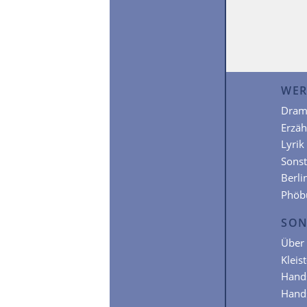
WER
Dram
Erzä
Lyrik
Sonst
Berli
Phöb
SON
Über 
Kleis
Hands
Hands