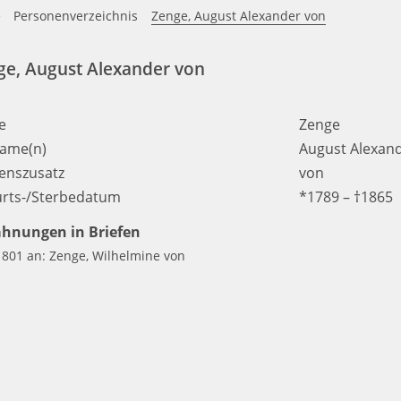
e
Personenverzeichnis
Zenge, August Alexander von
ge, August Alexander von
e
Zenge
ame(n)
August Alexan
nszusatz
von
rts-/Sterbedatum
*1789 – †1865
hnungen in Briefen
1801 an: Zenge, Wilhelmine von