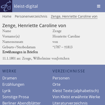
kleist-digital
Home
Personenverzeichnis
Zenge, Henriette Caroline von
Zenge, Henriette Caroline von
Name
Zenge
Vorname(n)
Henriette Caroline
Namenszusatz
von
Geburts-/Sterbedatum
*1787 – †1813
Erwähnungen in Briefen
11.1.1801 an: Zenge, Wilhelmine von
Jettchen
WERKE
VERZEICHNISSE
Dramen
Personen
Erzählungen
Orte
Lyrik
Kleist Texte (alphabetisch)
Sonstige Prosa
Von Kleist erwähnte Werke
Berliner Abendblätter
Literaturverzeichnis