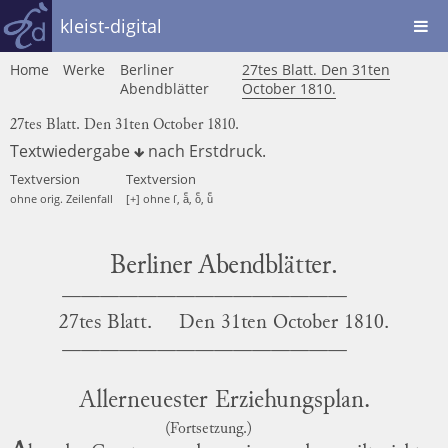
kleist-digital
Home
Werke
Berliner
27tes Blatt. Den 31ten
Abendblätter
October 1810.
27tes Blatt. Den 31ten October 1810.
Textwiedergabe
nach
Erstdruck
.
Textversion
Textversion
ohne orig. Zeilenfall
[+] ohne ſ, aͤ, oͤ, uͤ
Berliner Abendblätter.
27tes Blatt.
Den
31ten October 1810.
Allerneuester Erziehungsplan.
(Fortsetzung.)