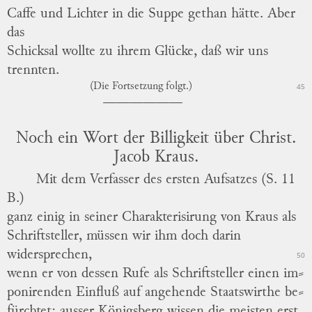
Caffe und Lichter in die Suppe gethan hätte.
Aber
das
Schicksal wollte zu ihrem Glücke, daß wir uns
trennten.
(Die Fortsetzung folgt.)
45
Noch ein Wort der Billigkeit über Christ.
Jacob Kraus.
Mit dem Verfasser
des
ersten Aufsatzes (S. 11
B.)
ganz einig in seiner Charakterisirung von Kraus als
Schriftsteller, müssen wir ihm doch darin
widersprechen,
50
wenn er von dessen Rufe als Schriftsteller einen
im
⸗
ponirenden
Einfluß auf angehende Staatswirthe
be
⸗
fürchtet
; ausser Königsberg wissen die meisten erst