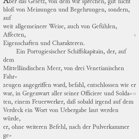
A
ber das Gesetz, von dem wir sprechen, gilt nicht
bloß von Meinungen und Begehrungen, sondern,
auf
weit allgemeinere Weise, auch von Gefühlen,
Affecten,
5
Eigenschaften und Charakteren.
Ein
Portugiesischer
Schiffskapitain, der, auf
dem
Mittelländischen Meer, von drei Venetianischen
Fahr
⸗
zeugen
angegriffen ward, befahl, entschlossen wie er
war, in Gegenwart aller seiner Officiere und
Solda
⸗
10
ten
, einem Feuerwerker, daß sobald irgend auf dem
Verdeck ein Wort von Uebergabe laut werden
würde,
er, ohne weiteren Befehl, nach der Pulverkammer
ge
⸗