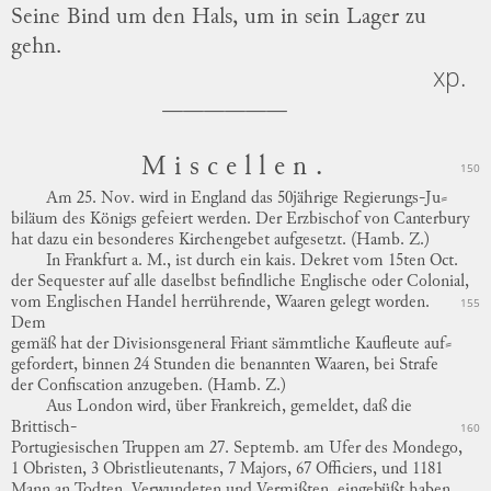
Seine Bind um den Hals, um in sein Lager zu
gehn.
xp.
Miscellen.
150
Am 25. Nov. wird in England das 50jährige
Regierungs-Ju
⸗
biläum
des Königs
gefeiert
werden. Der Erzbischof von Canterbury
hat dazu ein besonderes Kirchengebet aufgesetzt. (Hamb. Z.)
In Frankfurt a. M., ist durch ein kais. Dekret vom 15ten Oct.
der Sequester auf alle daselbst befindliche Englische oder Colonial,
vom Englischen Handel herrührende, Waaren gelegt worden.
155
Dem
gemäß hat der Divisionsgeneral Friant sämmtliche Kaufleute
auf
⸗
gefordert
, binnen 24 Stunden die benannten Waaren, bei Strafe
der Confiscation anzugeben. (Hamb. Z.)
Aus London wird, über Frankreich, gemeldet, daß die
Brittisch-
160
Portugiesischen
Truppen am 27. Septemb. am Ufer des Mondego,
1 Obristen, 3 Obristlieutenants, 7 Majors, 67 Officiers, und 1181
Mann an Todten, Verwundeten und Vermißten, eingebüßt haben.