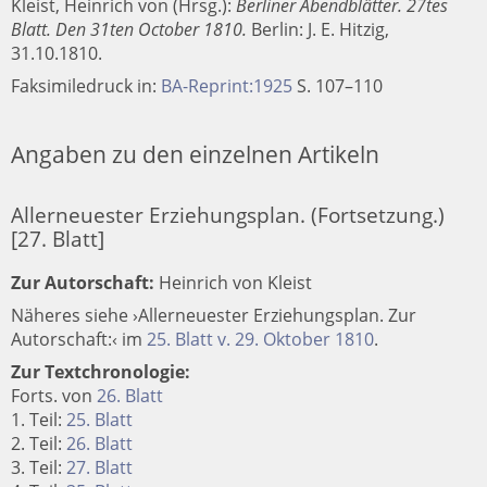
Kleist, Heinrich von (Hrsg.):
Berliner Abendblätter. 27tes
Blatt. Den 31ten October 1810.
Berlin
:
J. E. Hitzig
,
31.10.1810.
Faksimiledruck in:
BA-Reprint:1925
S. 107–110
Angaben zu den einzelnen Artikeln
Allerneuester Erziehungsplan. (Fortsetzung.)
[27. Blatt]
Zur Autorschaft:
Heinrich von Kleist
Näheres siehe ›Allerneuester Erziehungsplan. Zur
Autorschaft:‹ im
25. Blatt v. 29. Oktober 1810
.
Zur Textchronologie:
Forts. von
26. Blatt
1. Teil:
25. Blatt
2. Teil:
26. Blatt
3. Teil:
27. Blatt