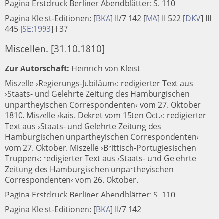
Pagina Erstdruck Berliner Abendblätter: S. 110
Pagina Kleist-Editionen:
[
BKA
]
II/7 142
[
MA
]
II 522
[
DKV
]
III
445
[
SE:1993
]
I 37
Miscellen. [31.10.1810]
Zur Autorschaft:
Heinrich von Kleist
Miszelle ›Regierungs-Jubiläum‹: redigierter Text aus
›Staats- und Gelehrte Zeitung des Hamburgischen
unpartheyischen Correspondenten‹ vom 27. Oktober
1810. Miszelle ›kais. Dekret vom 15ten Oct.‹: redigierter
Text aus ›Staats- und Gelehrte Zeitung des
Hamburgischen unpartheyischen Correspondenten‹
vom 27. Oktober. Miszelle ›Brittisch-Portugiesischen
Truppen‹: redigierter Text aus ›Staats- und Gelehrte
Zeitung des Hamburgischen unpartheyischen
Correspondenten‹ vom 26. Oktober.
Pagina Erstdruck Berliner Abendblätter: S. 110
Pagina Kleist-Editionen:
[
BKA
]
II/7 142