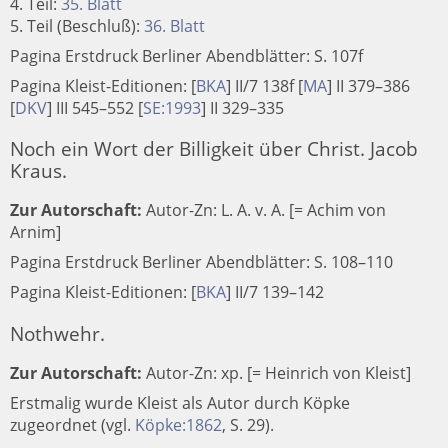
4. Teil:
35. Blatt
5. Teil (Beschluß):
36. Blatt
Pagina Erstdruck Berliner Abendblätter: S. 107f
Pagina Kleist-Editionen:
[
BKA
]
II/7 138f
[
MA
]
II 379–386
[
DKV
]
III 545–552
[
SE:1993
]
II 329–335
Noch ein Wort der Billigkeit über Christ. Jacob
Kraus.
Zur Autorschaft:
Autor-Zn: L. A. v. A. [= Achim von
Arnim]
Pagina Erstdruck Berliner Abendblätter: S. 108–110
Pagina Kleist-Editionen:
[
BKA
]
II/7 139–142
Nothwehr.
Zur Autorschaft:
Autor-Zn: xp. [= Heinrich von Kleist]
Erstmalig wurde Kleist als Autor durch Köpke
zugeordnet (vgl.
Köpke:1862
, S. 29).