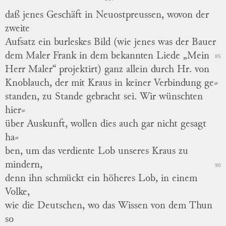
daß jenes Geschäft in Neuostpreussen, wovon der
zweite
Aufsatz ein burleskes Bild (wie jenes was der Bauer
dem Maler Frank in dem bekannten Liede „Mein
85
Herr Maler“ projektirt) ganz allein durch Hr. von
Knoblauch, der mit Kraus in keiner Verbindung
ge
⸗
standen
, zu Stande gebracht sei.
Wir wünschten
hier
⸗
über
Auskunft, wollen dies auch gar nicht gesagt
ha
⸗
ben
, um das verdiente Lob unseres Kraus zu
mindern,
90
denn ihn schmückt ein höheres Lob, in einem
Volke,
wie die Deutschen, wo das Wissen
von
dem Thun
so