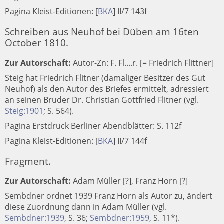
Pagina Kleist-Editionen:
[
BKA
]
II/7 143f
Schreiben aus Neuhof bei Düben am 16ten
October 1810.
Zur Autorschaft:
Autor-Zn: F. Fl....r. [= Friedrich Flittner]
Steig hat Friedrich Flitner (damaliger Besitzer des Gut
Neuhof) als den Autor des Briefes ermittelt, adressiert
an seinen Bruder Dr. Christian Gottfried Flitner (vgl.
Steig:1901
; S. 564).
Pagina Erstdruck Berliner Abendblätter: S. 112f
Pagina Kleist-Editionen:
[
BKA
]
II/7 144f
Fragment.
Zur Autorschaft:
Adam Müller [?], Franz Horn [?]
Sembdner ordnet 1939 Franz Horn als Autor zu, ändert
diese Zuordnung dann in Adam Müller (vgl.
Sembdner:1939
, S. 36;
Sembdner:1959
, S. 11*).