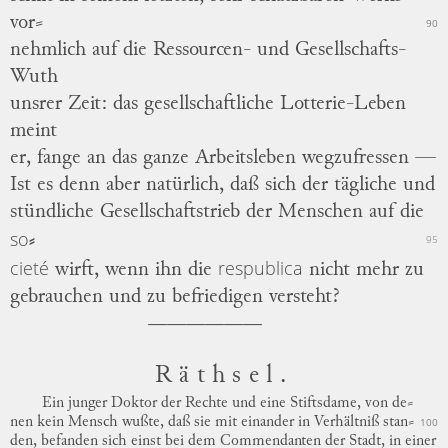
vor
⸗
90
nehmlich
auf die
Ressourcen-
und Gesellschafts-
Wuth
unsrer Zeit: das gesellschaftliche Lotterie-Leben
meint
er, fange an das ganze Arbeitsleben wegzufressen —
Ist es denn aber natürlich, daß sich der tägliche und
stündliche Gesellschaftstrieb der Menschen auf die
so
⸗
95
ciet
é
respublica
wirft, wenn ihn die
nicht mehr zu
gebrauchen und zu befriedigen versteht?
Räthsel.
Ein junger Doktor der Rechte und eine Stiftsdame, von
de
⸗
nen
kein Mensch wußte, daß sie mit einander in Verhältniß
stan
⸗
100
den
, befanden sich einst bei dem Commendanten der Stadt, in einer