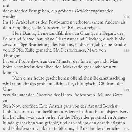
mit
der reitenden Post gehen, ein größeres Gewicht zugestanden
worden.
120
Im 18. Artikel ist es den Postbeamten
verboten,
einem Andern, als
dem Empfänger, die Adressen des Briefes zu zeigen.
Herr Damas, Leinewandfabrikant zu Charny, im Depart. der
Seine und Marne, hat, ohne Glasfenster und Glocken, durch bloße
zweckmäßige Bearbeitung des Bodens, in diesem Jahr, eine Erndte
von 15 Pfd. Kaffe gemacht.
Hr. Desfontaines, Maire von
125
Thorigny
hat eine Probe davon an den Minister des Innern gesandt.
Man
hofft, vermittelst desselben den
Mokakaffe
ganz entbehren zu
können.
Nach einer heute geschehenen öffentlichen Bekanntmachung
wird nunmehr das große medizinische, chirurgische Clinicum der
Uni
⸗
130
versität
unter der Direction der Herrn Professoren Reil und Gräfe
am
5ten Nov. eröffnet.
Eine Anstalt ganz von der Art und
Beschaf
⸗
fenheit
, ähnlich dem berühmten Wiener Institut, hatte bisjetzt
Ber
⸗
lin
, bei allem was auch bisher für die Pflege der praktischen
Arznei
⸗
kunde
geschehen war, gefehlt, und es verdient den ehrerbietigsten
und lebhaftesten Dank des Publicums, daß der landesväterliche
135