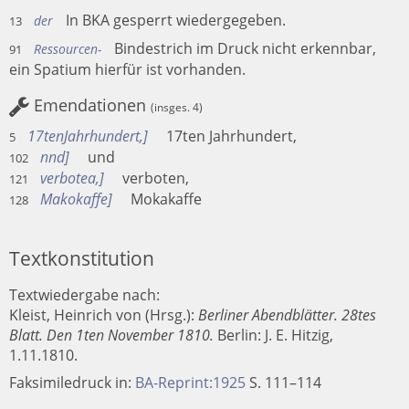
In BKA gesperrt wiedergegeben.
der
13
Bindestrich im Druck nicht erkennbar,
Ressourcen-
91
ein Spatium hierfür ist vorhanden.
Emendationen
(insges. 4)
17tenJahrhundert,
17ten Jahrhundert,
5
nnd
und
102
verbotea,
verboten,
121
Makokaffe
Mokakaffe
128
Textkonstitution
Textwiedergabe nach:
Kleist, Heinrich von (Hrsg.):
Berliner Abendblätter. 28tes
Blatt. Den 1ten November 1810.
Berlin
:
J. E. Hitzig
,
1.11.1810.
Faksimiledruck in:
BA-Reprint:1925
S. 111–114