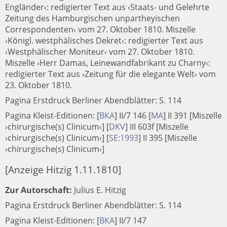
Engländer‹: redigierter Text aus ›Staats- und Gelehrte
Zeitung des Hamburgischen unpartheyischen
Correspondenten‹ vom 27. Oktober 1810. Miszelle
›Königl. westphälisches Dekret‹: redigierter Text aus
›Westphälischer Moniteur‹ vom 27. Oktober 1810.
Miszelle ›Herr Damas, Leinewandfabrikant zu Charny‹:
redigierter Text aus ›Zeitung für die elegante Welt‹ vom
23. Oktober 1810.
Pagina Erstdruck Berliner Abendblätter: S. 114
Pagina Kleist-Editionen:
[
BKA
]
II/7 146
[
MA
]
II 391 [Miszelle
›chirurgische(s) Clinicum‹]
[
DKV
]
III 603f [Miszelle
›chirurgische(s) Clinicum‹]
[
SE:1993
]
II 395 [Miszelle
›chirurgische(s) Clinicum‹]
[Anzeige Hitzig 1.11.1810]
Zur Autorschaft:
Julius E. Hitzig
Pagina Erstdruck Berliner Abendblätter: S. 114
Pagina Kleist-Editionen:
[
BKA
]
II/7 147