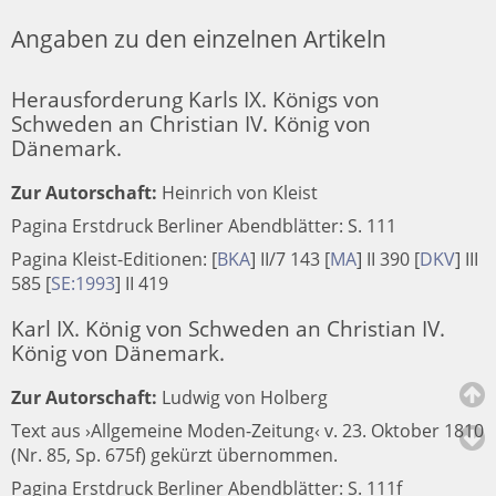
Angaben zu den einzelnen Artikeln
Herausforderung Karls IX. Königs von
Schweden an Christian IV. König von
Dänemark.
Zur Autorschaft:
Heinrich von Kleist
Pagina Erstdruck Berliner Abendblätter: S. 111
Pagina Kleist-Editionen:
[
BKA
]
II/7 143
[
MA
]
II 390
[
DKV
]
III
585
[
SE:1993
]
II 419
Karl IX. König von Schweden an Christian IV.
König von Dänemark.
Zur Autorschaft:
Ludwig von Holberg
Text aus ›Allgemeine Moden-Zeitung‹ v. 23. Oktober 1810
(Nr. 85, Sp. 675f) gekürzt übernommen.
Pagina Erstdruck Berliner Abendblätter: S. 111f