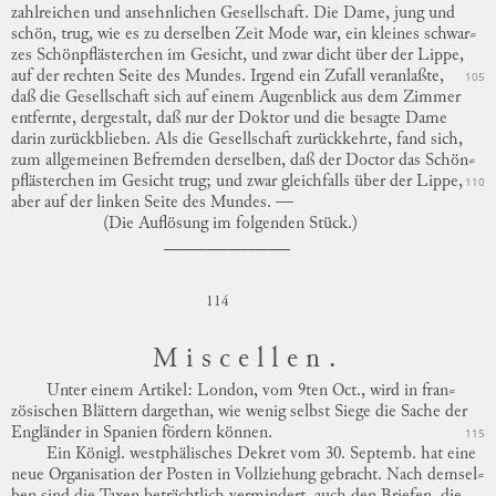
zahlreichen
und
ansehnlichen Gesellschaft.
Die Dame, jung und
schön, trug, wie es zu derselben Zeit Mode war, ein kleines
schwar
⸗
zes
Schönpflästerchen im Gesicht, und zwar dicht über der Lippe,
auf der rechten Seite des Mundes.
Irgend ein Zufall veranlaßte,
105
daß die Gesellschaft sich auf einem Augenblick aus dem Zimmer
entfernte, dergestalt, daß nur der Doktor und die besagte Dame
darin zurückblieben.
Als die Gesellschaft zurückkehrte, fand sich,
zum allgemeinen Befremden derselben, daß der Doctor das
Schön
⸗
pflästerchen
im Gesicht trug; und zwar gleichfalls über der Lippe,
110
aber auf der linken Seite des Mundes. —
(Die Auflösung im folgenden Stück.)
114
Miscellen.
Unter einem Artikel: London, vom 9ten Oct., wird in
fran
⸗
zösischen
Blättern dargethan, wie wenig selbst Siege die Sache der
Engländer in Spanien fördern können.
115
Ein Königl. westphälisches Dekret vom 30. Septemb. hat eine
neue Organisation der Posten in Vollziehung gebracht.
Nach
demsel
⸗
ben
sind die Taxen beträchtlich vermindert, auch den Briefen, die