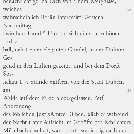
benachrichtige ich Dich von einem Ereignisse,
welches
50
wahrscheinlich Berlin interessirt! Gestern
Nachmittag
zwischen 4 und 5 Uhr hat sich ein sehr schöner
Luft
⸗
ball
, nebst einer eleganten Gondel, in der Dübner
Ge
⸗
gend
in den Lüften gezeigt, und bei dem Dorfe
Söl
⸗
lichau
1 ½ Stunde entfernt von der Stadt Düben,
am
55
Walde auf dem Felde niedergelassen.
Auf
Anordnung
des löblichen JustizAmtes Düben, blieb er während
der Nacht unter Aufsicht im Gehöfte des Erbrichters
Mühlbach daselbst, ward heute vorsichtig nach der