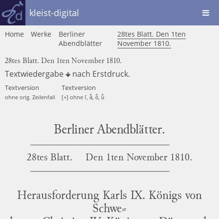
kleist-digital
Home
Werke
Berliner
28tes Blatt. Den 1ten
Abendblätter
November 1810.
28tes Blatt. Den 1ten November 1810.
Textwiedergabe
nach
Erstdruck
.
Textversion
Textversion
ohne orig. Zeilenfall
[+] ohne ſ, aͤ, oͤ, uͤ
Berliner Abendblätter.
28tes Blatt.
Den
1ten November 1810.
Herausforderung Karls IX. Königs von
Schwe
⸗