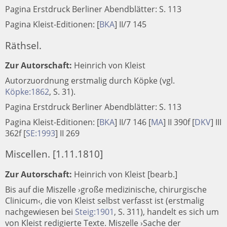
Pagina Erstdruck Berliner Abendblätter: S. 113
Pagina Kleist-Editionen:
[
BKA
]
II/7 145
Räthsel.
Zur Autorschaft:
Heinrich von Kleist
Autorzuordnung erstmalig durch Köpke (vgl.
Köpke:1862
, S. 31).
Pagina Erstdruck Berliner Abendblätter: S. 113
Pagina Kleist-Editionen:
[
BKA
]
II/7 146
[
MA
]
II 390f
[
DKV
]
III
362f
[
SE:1993
]
II 269
Miscellen. [1.11.1810]
Zur Autorschaft:
Heinrich von Kleist [bearb.]
Bis auf die Miszelle ›große medizinische, chirurgische
Clinicum‹, die von Kleist selbst verfasst ist (erstmalig
nachgewiesen bei
Steig:1901
, S. 311), handelt es sich um
von Kleist redigierte Texte. Miszelle ›Sache der