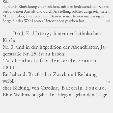
Kö
⸗
nig
durch Einrichtung einer solchen, mit den bedeutendsten Kosten
verbundenen Anstalt und durch Anstellung solcher ausgezeichneten
Männer dabei, abermals einen Beweis seiner treuen unablässigen
Sorge für das Wohl seiner Unterthanen gegeben hat.
140
Bei J. E.
Hitzig,
hinter der katholischen
Kirche
Nr. 3, und in der Expedition der Abendblätter,
Jä
⸗
gerstraße
Nr. 25, ist zu haben:
Taschenbuch für denkende Frauen
1811.
Enthaltend: Briefe über Zweck und Richtung
weibli
⸗
145
cher
Bildung, von Caroline,
Baronin Fouqué.
Eine Weihnachtsgabe. 16. Elegant gebunden 12 gr.