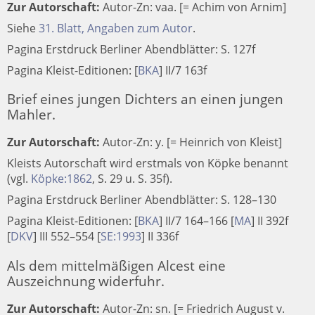
Zur Autorschaft:
Autor-Zn: vaa. [= Achim von Arnim]
Siehe
31. Blatt, Angaben zum Autor
.
Pagina Erstdruck Berliner Abendblätter: S. 127f
Pagina Kleist-Editionen:
[
BKA
]
II/7 163f
Brief eines jungen Dichters an einen jungen
Mahler.
Zur Autorschaft:
Autor-Zn: y. [= Heinrich von Kleist]
Kleists Autorschaft wird erstmals von Köpke benannt
(vgl.
Köpke:1862
, S. 29 u. S. 35f).
Pagina Erstdruck Berliner Abendblätter: S. 128–130
Pagina Kleist-Editionen:
[
BKA
]
II/7 164–166
[
MA
]
II 392f
[
DKV
]
III 552–554
[
SE:1993
]
II 336f
Als dem mittelmäßigen Alcest eine
Auszeichnung widerfuhr.
Zur Autorschaft:
Autor-Zn: sn. [= Friedrich August v.