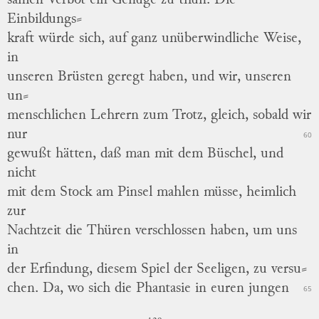
samen
Verbot ein Genüge zu thun.
Die
Einbildungs
⸗
kraft
würde sich, auf ganz unüberwindliche Weise,
in
unseren Brüsten geregt haben, und wir, unseren
un
⸗
menschlichen
Lehrern zum Trotz, gleich, sobald wir
nur
60
gewußt hätten, daß man mit dem Büschel, und
nicht
mit dem Stock am Pinsel mahlen müsse, heimlich
zur
Nachtzeit die Thüren verschlossen haben, um uns
in
der Erfindung, diesem Spiel der Seeligen, zu
versu
⸗
chen
.
Da, wo sich die Phantasie in euren jungen
65