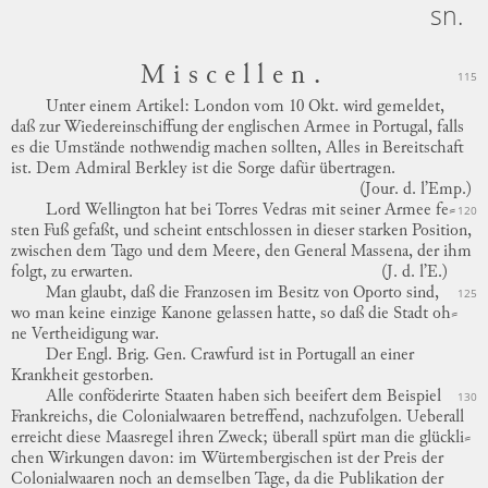
sn.
Miscellen.
115
Unter einem Artikel: London vom 10 Okt. wird gemeldet,
daß zur Wiedereinschiffung der englischen Armee in Portugal, falls
es die Umstände nothwendig machen sollten, Alles in Bereitschaft
ist.
Dem Admiral Berkley ist die Sorge dafür übertragen.
(Jour. d. l’Emp.)
Lord Wellington hat bei Torres Vedras mit seiner Armee
fe
⸗
120
sten
Fuß gefaßt, und scheint entschlossen in dieser starken Position,
zwischen dem Tago und dem Meere, den General Massena, der ihm
folgt, zu erwarten.
(J. d. l’E.)
Man glaubt, daß die Franzosen im Besitz von Oporto sind,
125
wo man keine einzige Kanone gelassen hatte, so daß die
Stadt
oh
⸗
ne
Vertheidigung war.
Der Engl. Brig. Gen. Crawfurd ist in Portugall an einer
Krankheit gestorben.
Alle conföderirte Staaten haben sich beeifert dem Beispiel
130
Frankreichs, die Colonialwaaren betreffend, nachzufolgen.
Ueberall
erreicht diese Maasregel ihren Zweck; überall spürt man die
glückli
⸗
chen
Wirkungen davon: im Würtembergischen ist der Preis der
Colonialwaaren noch an demselben Tage, da die Publikation der