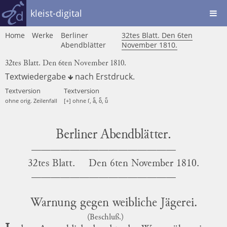
kleist-digital
Home
Werke
Berliner
32tes Blatt. Den 6ten
Abendblätter
November 1810.
32tes Blatt. Den 6ten November 1810.
Textwiedergabe
nach
Erstdruck
.
Textversion
Textversion
ohne orig. Zeilenfall
[+] ohne ſ, aͤ, oͤ, uͤ
Berliner Abendblätter.
32tes Blatt.
Den
6ten November 1810.
Warnung gegen weibliche Jägerei.
(Beschluß.)