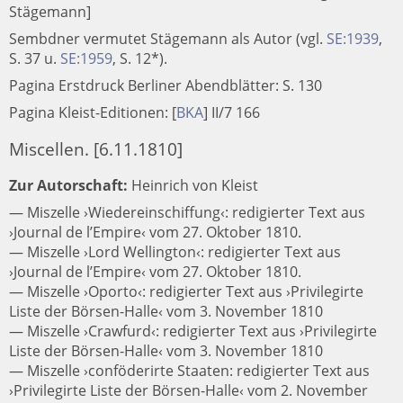
Stägemann]
Sembdner vermutet Stägemann als Autor (vgl.
SE:1939
,
S. 37 u.
SE:1959
, S. 12*).
Pagina Erstdruck Berliner Abendblätter: S. 130
Pagina Kleist-Editionen:
[
BKA
]
II/7 166
Miscellen. [6.11.1810]
Zur Autorschaft:
Heinrich von Kleist
— Miszelle ›Wiedereinschiffung‹: redigierter Text aus
›Journal de l’Empire‹ vom 27. Oktober 1810.
— Miszelle ›Lord Wellington‹: redigierter Text aus
›Journal de l’Empire‹ vom 27. Oktober 1810.
— Miszelle ›Oporto‹: redigierter Text aus ›Privilegirte
Liste der Börsen-Halle‹ vom 3. November 1810
— Miszelle ›Crawfurd‹: redigierter Text aus ›Privilegirte
Liste der Börsen-Halle‹ vom 3. November 1810
— Miszelle ›conföderirte Staaten: redigierter Text aus
›Privilegirte Liste der Börsen-Halle‹ vom 2. November