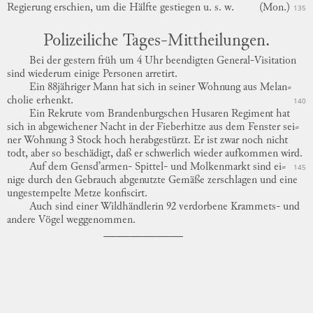
Regierung erschien, um die Hälfte gestiegen
u.
s. w.
(Mon.)
135
Polizeiliche Tages-Mittheilungen.
Bei der gestern früh um 4 Uhr beendigten General-Visitation
sind wiederum einige Personen arretirt.
Ein 88jähriger Mann hat sich in seiner Wohnung aus
Melan
⸗
cholie
erhenkt.
140
Ein Rekrute vom Brandenburgschen Husaren Regiment hat
sich in abgewichener Nacht in der Fieberhitze aus dem Fenster
sei
⸗
ner
Wohnung 3 Stock hoch herabgestürzt.
Er ist zwar noch nicht
todt, aber so beschädigt, daß er schwerlich wieder aufkommen wird.
Auf dem Gensd’armen- Spittel- und Molkenmarkt sind
ei
⸗
145
nige
durch den Gebrauch abgenutzte Gemäße zerschlagen und eine
ungestempelte Metze konfiscirt.
Auch sind einer Wildhändlerin 92 verdorbene Krammets- und
andere Vögel weggenommen.