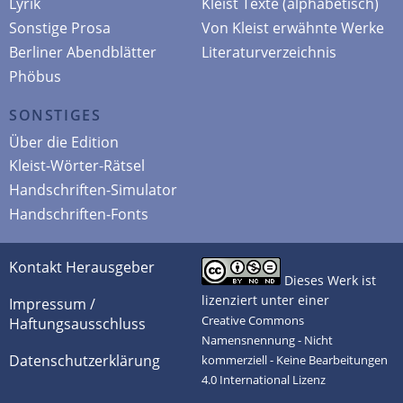
Lyrik
Kleist Texte (alphabetisch)
Sonstige Prosa
Von Kleist erwähnte Werke
Berliner Abendblätter
Literaturverzeichnis
Phöbus
SONSTIGES
Über die Edition
Kleist-Wörter-Rätsel
Handschriften-Simulator
Handschriften-Fonts
Kontakt Herausgeber
Dieses Werk ist
lizenziert unter einer
Impressum /
Creative Commons
Haftungsausschluss
Namensnennung - Nicht
Datenschutzerklärung
kommerziell - Keine Bearbeitungen
4.0 International Lizenz