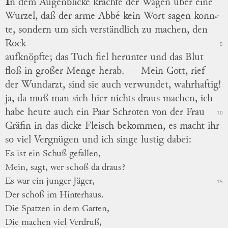
I
n dem Augenblicke krachte der Wagen über eine
Wurzel, daß der arme Abbé kein Wort sagen
konn
⸗
te
, sondern um sich verständlich zu machen, den
Rock
5
aufknöpfte; das Tuch fiel herunter und das Blut
floß in großer Menge herab. —
Mein Gott, rief
der Wundarzt, sind sie auch verwundet, wahrhaftig!
ja, da muß man sich hier nichts draus machen, ich
habe heute auch ein Paar Schroten von der Frau
10
Gräfin in das dicke Fleisch bekommen, es macht ihr
so viel Vergnügen und ich singe lustig dabei:
Es ist ein Schuß gefallen,
Mein, sagt, wer schoß da draus?
Es war ein junger Jäger,
15
Der schoß im Hinterhaus.
Die Spatzen in dem Garten,
Die machen viel Verdruß,