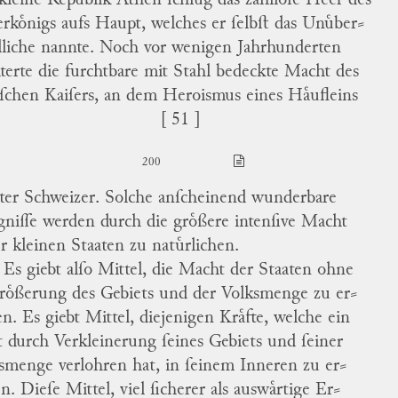
kleine Republik
Athen
ſchlug das zahlloſe Heer des
erkoͤnigs aufs Haupt, welches er ſelbſt das Unuͤber
⸗
liche nannte.
Noch vor wenigen Jahrhunderten
iterte die furchtbare mit Stahl bedeckte Macht des
ſchen Kaiſers
, an
dem
Heroismus eines Haͤufleins
[ 51 ]
200
ter Schweizer.
Solche anſcheinend wunderbare
gniſſe werden durch die groͤßere intenſive Macht
er kleinen Staaten zu natuͤrlichen.
Es giebt alſo Mittel, die Macht der Staaten ohne
roͤßerung des Gebiets und der Volksmenge zu er
⸗
en.
Es giebt Mittel, diejenigen Kraͤfte, welche ein
t durch Verkleinerung ſeines Gebiets und ſeiner
smenge verlohren hat, in ſeinem Inneren zu er
⸗
en.
Dieſe Mittel, viel ſicherer als auswaͤrtige Er
⸗