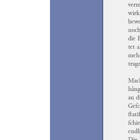
verm
wirk
bewe
noch
die 
tet 
mehr
trag
Mach
haͤn
an d
Geſc
ſtat
ſchi
endl