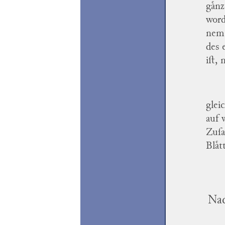
gaͤn
word
nem 
des 
iſt,
glei
auf 
Zuſa
Blaͤ
Nac