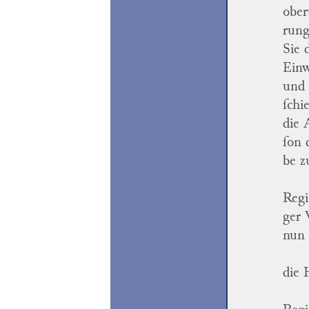
ober
rung
Sie 
Einw
und 
ſchi
die 
ſon 
be z
Regi
ger 
nun 
die 