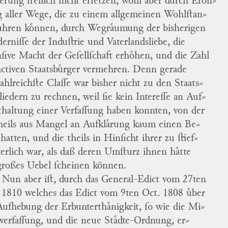
erung freilich nicht erſetzen, wohl aber durch Eroͤff
⸗
 aller Wege, die zu einem allgemeinen Wohlſtan
⸗
uͤhren koͤnnen, durch Wegraͤumung der bisherigen
erniſſe der Induſtrie und Vaterlandsliebe, die
nſive Macht der Geſellſchaft erhoͤhen, und die Zahl
activen Staatsbuͤrger vermehren.
Denn gerade
zahlreichſte Claſſe war bisher nicht zu den Staats
⸗
liedern zu rechnen, weil ſie kein Intereſſe an Auf
⸗
thaltung einer Verfaſſung haben konnten, von der
theils aus Mangel an Aufklaͤrung kaum einen Be
⸗
f hatten, und die theils in Hinſicht ihrer zu ſtief
⸗
terlich war, als daß deren Umſturz ihnen haͤtte
großes Uebel ſcheinen
können.
Nun aber iſt, durch das General-Edict vom 27ten
 1810 welches das Edict vom 9ten Oct. 1808 uͤber
Aufhebung der Erbunterthaͤnigkeit, ſo wie die Mi
⸗
irverfaſſung, und die neue Staͤdte-Ordnung, er
⸗