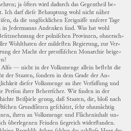
ehren; ja oͤfters wird dadurch das Gegentheil be
⸗
t.
Ich darf dieſe Behauptung wohl nicht naͤher
iſen, da die ungluͤcklichen Ereigniſſe unſerer Tage
 in Jedermanns Andenken ſind.
Was hat wohl
Beſitznehmung der polniſchen Provinzen, ohnerach
⸗
aller Wohlthaten der mildeſten Regierung, zur Ver
⸗
ung der Macht der preuſſiſchen Monarchie beige
⸗
en?
Alſo — nicht in der Volksmenge allein beſteht die
t der Staaten, ſondern in dem Grade der An
⸗
glichkeit dieſer Volksmenge an ihre Verfaſſung und
ie Perſon ihrer Beherrſcher.
Wir finden in der
hichte Beiſpiele genug, daß Staaten, die, bloß nach
iſtiſchen Grundſaͤtzen geſchaͤtzt, ſehr ohnmaͤchtig
enen, ihren an Volksmenge und Flaͤcheninhalt un
⸗
ich uͤberlegenen Feinden ſiegreich widerſtanden.