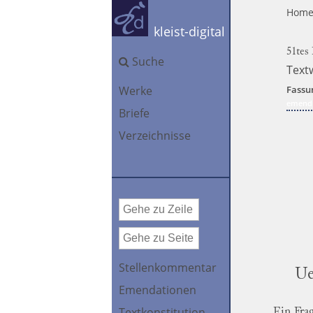
Hom
kleist-digital
51tes
Suche
Text
Werke
Fassu
emendi
Briefe
Verzeichnisse
Stellenkommentar
Ue
Emendationen
Textkonstitution
Ein Fra