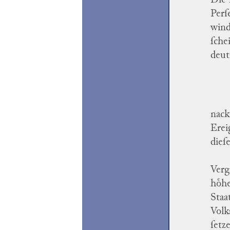
Die 
Perſ
wind
ſche
deut
nack
Erei
dieſ
Verg
hoͤh
Staa
Volk
ſetz