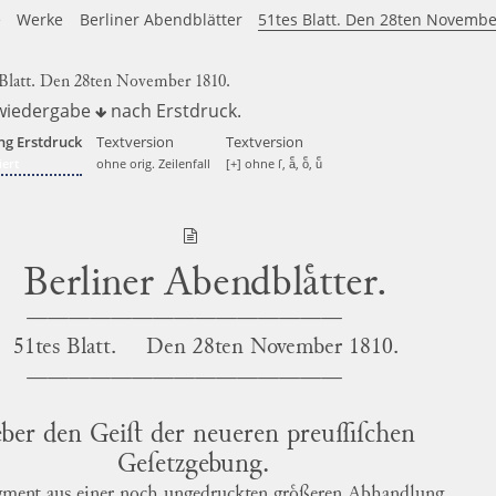
e
Werke
Berliner Abendblätter
51tes Blatt. Den 28ten Novembe
 Blatt. Den 28ten November 1810.
wiedergabe
nach
Erstdruck
.
ng Erstdruck
Textversion
Textversion
ert
ohne orig. Zeilenfall
[+] ohne ſ, aͤ, oͤ, uͤ
Berliner Abendblaͤtter.
51tes Blatt.
Den
28ten November 1810.
ber den Geiſt der neueren preuſſiſchen
Geſetzgebung.
gment aus einer noch ungedruckten groͤßeren Abhandlung.