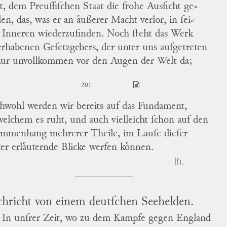
zt, dem Preuſſiſchen Staat die frohe Ausſicht ge
⸗
en, das, was er an aͤußerer Macht verlor, in ſei
⸗
Inneren wiederzufinden.
Noch ſteht das Werk
erhabenen Geſetzgebers, der unter uns aufgetreten
 nur unvollkommen vor den Augen der Welt da;
201
chwohl werden wir bereits auf das Fundament,
welchem es ruht, und auch vielleicht ſchon auf den
mmenhang mehrerer Theile, im Laufe dieſer
tter erlaͤuternde Blicke werfen koͤnnen.
lh.
hricht von einem deutſchen Seehelden.
In unſrer Zeit, wo zu dem Kampfe gegen
England