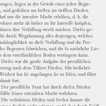
ungen, liegen in der Gewalt einer jeden Regie
⸗
, und gedeihen am beſten im tiefſten Frieden.
darf nur die intenſive Macht erhoͤhen, d. h. die
ohner mehr als bisher an ihr Intereſſe knuͤpfen,
ihnen ihre Verfaſſung werth machen.
Dieſes ge
⸗
eht durch Wegraͤumung alles desjenigen, welches
Anhaͤnglichkeit an dieſe Verfaſſung und die Per
⸗
des Regenten ſchwaͤchen, und die ſo natuͤrliche Lie
⸗
u dem vaterlaͤndiſchen Boden verringern kann.
Dieſes war die große Aufgabe der preuſſiſchen
erung nach dem Tilſiter Frieden. Mit bedaͤchti
⸗
Weisheit hat ſie angefangen ſie zu loͤſen, und faͤhrt
damit fort.
Der preuſſiſche Staat hat durch dieſen Frieden
Haͤlfte ſeiner extenſiven Macht verlohren.
Die verlohrnen Meilen und Seelen konnte die