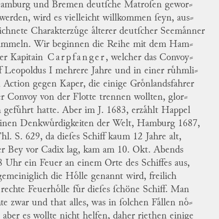
amburg
und
Bremen
deutſche Matroſen gewor
⸗
werden, wird es vielleicht willkommen ſeyn, aus
⸗
ichnete Charakterzuͤge aͤlterer deutſcher Seemaͤnner
ſammeln.
Wir beginnen die Reihe mit dem Ham
⸗
ger
Kapitain
Carpfanger
,
welcher das Convoy
⸗
ff Leopoldus I mehrere Jahre und in einer ruͤhmli
⸗
 Action gegen Kaper, die einige Groͤnlandsfahrer
er Convoy von der Flotte trennen wollten, glor
⸗
h gefuͤhrt hatte.
Aber im J. 1683, erzaͤhlt Happel
einen Denkwuͤrdigkeiten der Welt, Hamburg 1687,
Thl. S. 629, da dieſes Schiff kaum 12 Jahre alt,
er Bey vor
Cadix
lag, kam am 10. Okt. Abends
 Uhr ein Feuer an einem Orte des Schiffes aus,
gemeiniglich die Hoͤlle genannt wird, freilich
 rechte Feuerhoͤlle fuͤr dieſes
ſchöne
Schiff.
Man
hte zwar und that alles, was in ſolchen Faͤllen noͤ
⸗
, aber es wollte nicht helfen, daher riethen einige