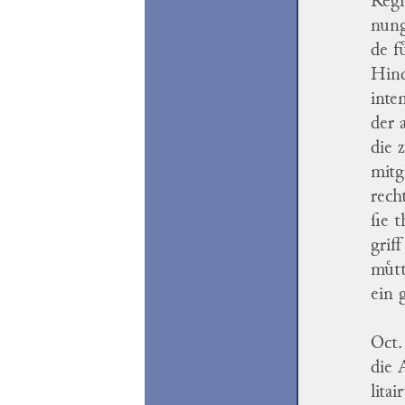
Regi
nung
de f
Hind
inte
der 
die 
mitg
rech
ſie 
grif
muͤt
ein 
Oct.
die 
lita