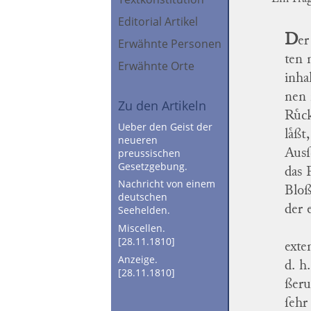
Editorial Artikel
D
er
Erwähnte Personen
ten 
Erwähnte Orte
inha
nen 
Zu den Artikeln
Ruͤc
Ueber den Geist der
laͤß
neueren
preussischen
Ausſ
Gesetzgebung.
das 
Nachricht von einem
Bloß
deutschen
der 
Seehelden.
Miscellen.
[28.11.1810]
exte
Anzeige.
d. h
[28.11.1810]
ßeru
ſehr