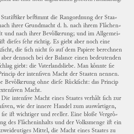
 Statiſtiker beſtimmt die Rangordnung der Staa
⸗
nach ihrer Grundmacht d. h. nach ihrem Flaͤchen
⸗
lt und nach ihrer Bevoͤlkerung; und im Allgemei
⸗
iſt dieſes ſehr richtig.
Es giebt aber noch eine
kſicht, die ſich nicht ſo auf dem Papiere berechnen
t, aber dennoch bei der Balance einen bedeutenden
chlag giebt: die Vaterlandsliebe.
Man koͤnnte ſie
Princip der intenſiven Macht der Staaten nennen.
e Bevoͤlkerung ohne dieſe Ruͤckſicht: das Princip
extenſiven Macht.
Die intenſive Macht eines Staates verhaͤlt ſich zur
nſiven, wie der innere Handel zum auswaͤrtigen,
. ſie iſt wichtiger und reeller.
Eine bloße Vergroͤ
⸗
ng des Flaͤcheninhalts und der Volksmenge iſt ein
 zweideutiges Mittel, die Macht eines Staates zu