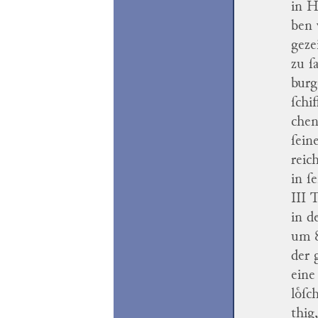
in
H
ben 
geze
zu 
bur
ſchi
chen
ſein
reic
in ſ
III 
in d
um 8
der 
eine
loͤſc
thig