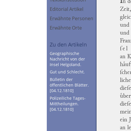
I
n d
Editorial Artikel
Zeit
glei
Erwähnte Personen
und
Erwähnte Orte
und 
Fran
Zu den Artikeln
ſel
Geographische
an K
Nachricht von der
Insel Helgoland.
haͤuf
Gut und Schlecht.
ſche
Bülletin der
lich
öffentlichen Blätter.
dieſ
[04.12.1810]
uͤbe
Polizeiliche Tages-
Mittheilungen.
dieſe
[04.12.1810]
mein
ein 
an l