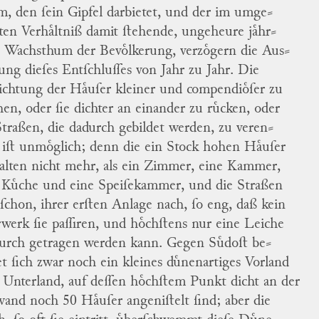
, den ſein Gipfel darbietet, und der im umge
⸗
ten Verhaͤltniß damit ſtehende, ungeheure jaͤhr
⸗
e Wachsthum der Bevoͤlkerung, verzoͤgern die Aus
⸗
rung dieſes Entſchluſſes von Jahr zu Jahr.
Die
ichtung der Haͤuſer kleiner und
compendioͤſer
zu
en, oder ſie dichter an einander zu ruͤcken, oder
Straßen, die dadurch gebildet werden, zu veren
⸗
 iſt unmoͤglich; denn die ein Stock hohen Haͤuſer
alten nicht mehr, als ein Zimmer, eine Kammer,
 Kuͤche und eine Speiſekammer, und die Straßen
 ſchon, ihrer erſten Anlage nach, ſo eng, daß kein
werk ſie paſſiren, und hoͤchſtens nur eine Leiche
urch getragen werden kann.
Gegen Suͤdoſt be
⸗
et ſich zwar noch ein kleines duͤnenartiges Vorland
 Unterland, auf deſſen hoͤchſtem Punkt dicht an der
wand noch 50 Haͤuſer
angeniſtelt
ſind; aber die