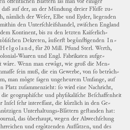
en oͤffentlichen Blaͤttern las man vor einiger
, daß auf der, an der Muͤndung dreier Fluͤſſe zu
⸗
ch, naͤmlich der
Weſer
,
Elbe
und
Eyder
, liegenden
 mithin den
Unterſchleifshandel,
zwiſchen England
dem Kontinent, bis zu den letzten Kaiſerlich⸗
zoͤſiſchen Dekreten, aͤußerſt beguͤnſtigenden
In
⸗
 Helgoland
, fuͤr 20 Mill. Pfund Sterl. Werth,
olonial⸗Waaren und Engl. Fabrikaten aufge
⸗
t waͤre.
Wenn man erwaͤgt, wie groß die Men
⸗
nmaſſe ſein muß, die ein Gewerbe, von ſo
betraͤch
⸗
em,
man moͤgte ſagen ungeheurem Umfange, auf
en Platz zuſammenzieht: ſo wird eine Nachricht,
r die geographiſche und phyſikaliſche Beſchaffenheit
r Inſel ſehr intereſſant, die kuͤrzlich in den Ge
⸗
nuͤtzigen Unterhaltungs⸗Blaͤttern geſtanden hat:
Journal, das uͤberhaupt, wegen der Abwechſelung
ehrreichen und ergoͤtzenden Aufſaͤtzen, und des