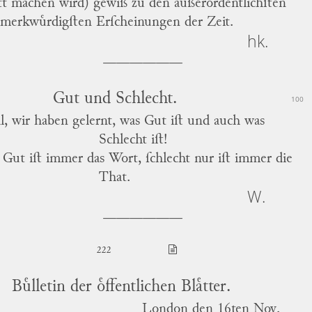
tt machen wird) gewiß zu den außerordentlichſten
merkwuͤrdigſten Erſcheinungen der Zeit.
hk.
Gut und Schlecht.
100
, wir haben gelernt, was Gut iſt und auch was
Schlecht iſt!
Gut iſt immer das Wort, ſchlecht nur iſt immer die
That.
W.
222
Buͤlletin der oͤffentlichen Blaͤtter.
London
den 16ten Nov.