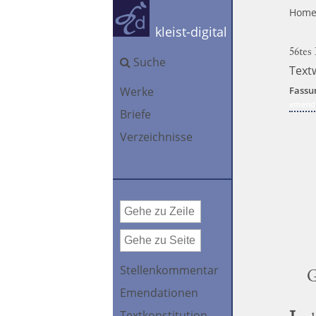
Hom
kleist-digital
56tes
Suche
Text
Werke
Fassu
emendi
Briefe
Verzeichnisse
Stellenkommentar
G
Emendationen
Textkonstitution