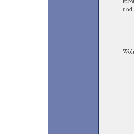
kero
und 
Wohl