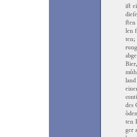
iſt 
dieſ
ſten
len 
ten;
rung
abge
Bier
muͤh
land
eine
cont
des 
oͤde
ten 
ger 