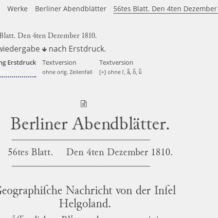
e
Werke
Berliner Abendblätter
56tes Blatt. Den 4ten Dezember
 Blatt. Den 4ten Dezember 1810.
wiedergabe
nach
Erstdruck
.
ng Erstdruck
Textversion
Textversion
ert
ohne orig. Zeilenfall
[+] ohne ſ, aͤ, oͤ, uͤ
Berliner Abendblätter.
56tes Blatt.
Den
4ten Dezember 1810.
eographiſche Nachricht von der Inſel
Helgoland
.