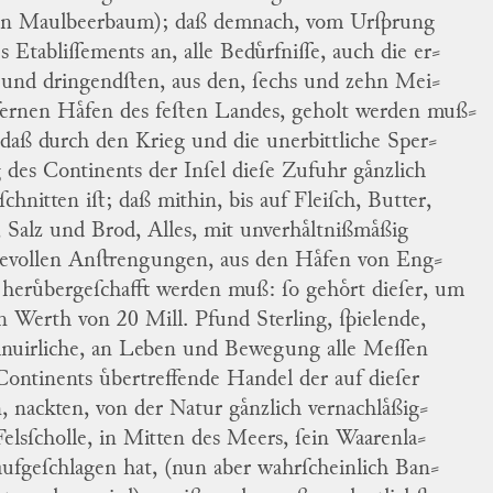
ein Maulbeerbaum); daß demnach, vom Urſprung
es Etabliſſements an, alle Beduͤrfniſſe, auch die er
⸗
 und dringendſten, aus den, ſechs und zehn Mei
⸗
fernen Haͤfen des feſten Landes, geholt werden muß
⸗
 daß durch den Krieg und die
unerbittliche Sper
⸗
 des Continents
der Inſel dieſe Zufuhr gaͤnzlich
ſchnitten iſt; daß mithin, bis auf Fleiſch, Butter,
, Salz und Brod, Alles, mit unverhaͤltnißmaͤßig
evollen Anſtrengungen, aus den Haͤfen von Eng
⸗
 heruͤbergeſchafft werden muß: ſo gehoͤrt dieſer, um
n Werth von 20 Mill. Pfund Sterling, ſpielende,
inuirliche, an Leben und Bewegung alle Meſſen
Continents uͤbertreffende Handel der auf dieſer
n, nackten, von der Natur gaͤnzlich vernachlaͤßig
⸗
Felsſcholle, in Mitten des Meers, ſein Waarenla
⸗
aufgeſchlagen hat, (nun aber wahrſcheinlich Ban
⸗