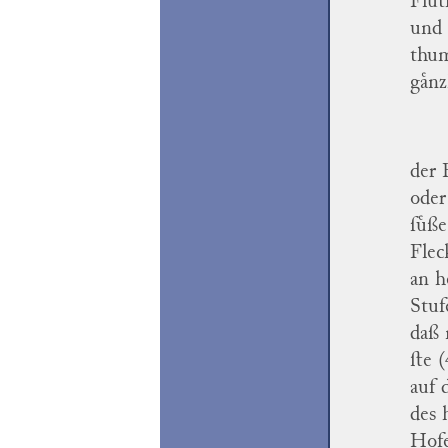
Flut
und 
thum
gaͤn
der 
oder
ſuͤß
Flec
an h
Stuf
daß 
ſte 
auf 
des 
Hofe