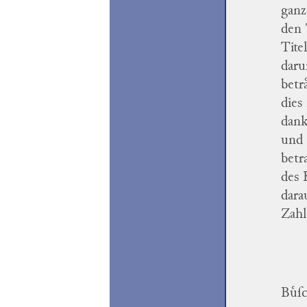
ganz
den 
Tite
daru
betr
dies
dank
und 
betr
des 
dara
Zahl
Buͤſ