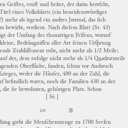
en Geiſtes, ernſt und heiter, der darin herrſcht,
Titel eines Volksblatts (ein beneidenswuͤrdiger
l!) mehr als irgend ein andres Journal, das ſich
m bewirbt, verdient.
Nach dieſem
Blatt (St. 43)
aͤgt der Umfang des thonartigen Felſens, worauf
 kleine, Bedraͤngniſſen aller Art ſeinen Urſprung
ende Etabliſſement ruht, nicht mehr als 1/2 Meile;
auf der, dem zufolge nicht mehr als 1/4 Quadratmeile
agenden Oberflaͤche, fanden, ſchon vor Ausbruch
Krieges, weder die Haͤuſer, 400 an der Zahl, die
uf befindlich waren, noch die Familien 430 an der
, die ſie bewohnten, gehoͤrigen Platz.
Schon
[ 56 ]
220
ching
giebt die Menſchenmenge zu 1700 Seelen