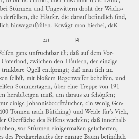
h, ſo oft ſie eintritt, uͤberſchwemmt dieſe Duͤne,
bei Stuͤrmen und Ungewittern droht der Wachs
⸗
 derſelben, die Haͤuſer, die darauf befindlich ſind,
zlich hinwegzuſpuͤlen. Erwaͤgt man hierbei, daß
221
Felſen ganz unfruchtbar iſt; daß auf dem Vor⸗
 Unterland, zwiſchen den Haͤuſern, der einzige
e trinkbare Quell entſpringt; daß man ſich im
ken ſelbſt, mit bloßem Regenwaſſer behelfen, und
eißen Sommertagen, uͤber eine Treppe von 191
en herabſteigen muß, um daraus zu ſchoͤpfen;
nur einige Johannisbeerſtraͤucher, ein wenig Ger
⸗
(400 Tonnen nach Buͤſching) und Weide fuͤr’s Vieh,
der Oberflaͤche des Felſens wachſen; daß innerhalb
hohen, vor Stuͤrmen einigermaßen geſicherten,
s des Predigerhauſes der einzige Baum befindlich