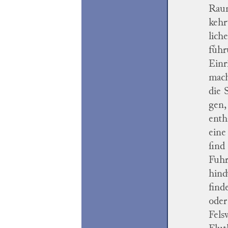
Raum
kehr
lich
fuͤh
Einr
mach
die 
gen,
enth
eine
ſind
Fuhr
hind
find
oder
Fels