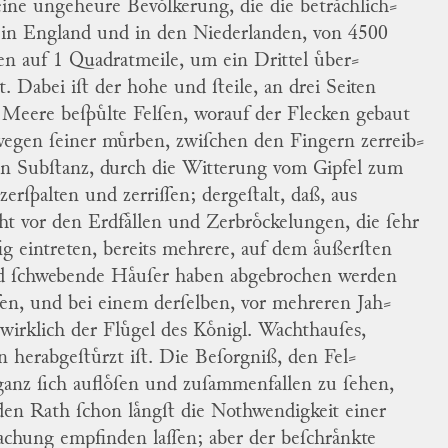
eine ungeheure Bevoͤlkerung, die die betraͤchlich
⸗
 in
England
und in den
Niederlanden
, von 4500
en auf 1 Quadratmeile, um ein Drittel uͤber
⸗
gt.
Dabei iſt der hohe und ſteile, an drei Seiten
Meere beſpuͤlte Felſen, worauf der Flecken gebaut
 wegen ſeiner muͤrben, zwiſchen den Fingern zerreib
⸗
en Subſtanz, durch die Witterung vom Gipfel zum
zerſpalten und zerriſſen; dergeſtalt, daß, aus
ht vor den Erdfaͤllen und Zerbroͤckelungen, die ſehr
fig eintreten, bereits mehrere, auf dem aͤußerſten
 ſchwebende Haͤuſer haben abgebrochen werden
ſen, und bei einem derſelben, vor mehreren Jah
⸗
 wirklich der Fluͤgel des Koͤnigl. Wachthauſes,
n herabgeſtuͤrzt iſt.
Die Beſorgniß, den Fel
⸗
ganz ſich aufloͤſen und zuſammenfallen zu ſehen,
den Rath ſchon laͤngſt die Nothwendigkeit einer
achung
empfinden laſſen; aber der beſchraͤnkte