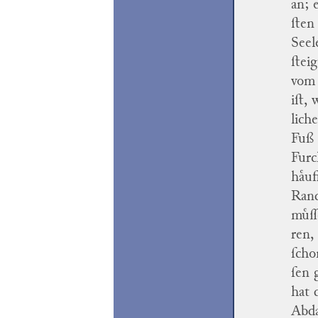
an; 
ſten
Seel
ſtei
vom 
iſt,
lich
Fuß 
Furc
haͤu
Rand
muͤſ
ren,
ſcho
ſen 
hat 
Abd