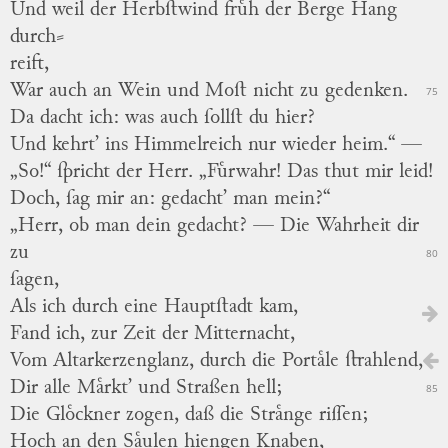
Und weil der Herbſtwind fruͤh der Berge Hang
durch
⸗
reift,
War
auch
an Wein und Moſt nicht zu gedenken.
75
Da dacht ich: was auch ſollſt du hier?
Und kehrt’ ins Himmelreich nur wieder heim.“ —
„So!“ ſpricht der Herr.
„Fuͤrwahr! Das thut mir leid!
Doch, ſag mir an: gedacht’ man mein?“
„Herr, ob man dein gedacht? —
Die Wahrheit dir
zu
80
ſagen,
Als ich durch eine Hauptſtadt kam,
Fand ich, zur Zeit der Mitternacht,
Vom Altarkerzenglanz, durch die Portaͤle ſtrahlend,
Dir alle Maͤrkt’ und Straßen hell;
85
Die Gloͤckner zogen, daß die Straͤnge riſſen;
Hoch an den Saͤulen hiengen Knaben,