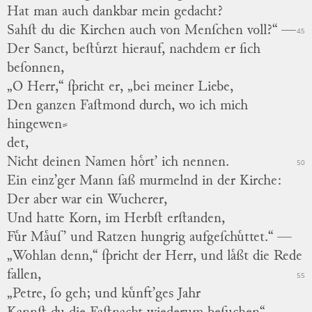
Hat man auch dankbar mein gedacht?
Sahſt du die Kirchen auch von Menſchen voll?“ —
45
Der Sanct, beſtuͤrzt hierauf, nachdem er ſich
beſonnen,
„O Herr,“ ſpricht er, „bei meiner Liebe,
Den ganzen
Faſtmond
durch, wo ich mich
hingewen
⸗
det,
Nicht deinen Namen hoͤrt’ ich nennen.
50
Ein einz’ger Mann ſaß murmelnd in der Kirche:
Der aber war ein
Wucherer,
Und hatte Korn, im Herbſt erſtanden,
Fuͤr Maͤuſ’ und Ratzen hungrig aufgeſchuͤttet.“ —
„Wohlan denn,“ ſpricht der Herr, und laͤßt die Rede
fallen,
55
„Petre, ſo geh; und kuͤnft’ges Jahr