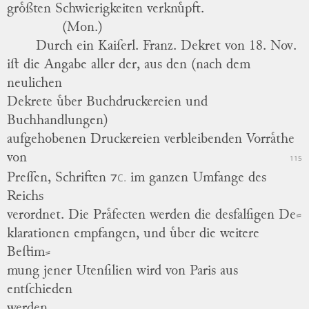
groͤßten Schwierigkeiten verknuͤpft.
(Mon.)
Durch ein Kaiſerl. Franz. Dekret von 18. Nov.
iſt die Angabe aller der, aus den (nach dem
neulichen
Dekrete uͤber Buchdruckereien und
Buchhandlungen)
aufgehobenen Druckereien verbleibenden
Vorraͤthe
von
115
⁊c.
Preſſen, Schriften
im ganzen Umfange des
Reichs
verordnet.
Die Praͤfecten werden die desfalſigen De
⸗
klarationen empfangen, und uͤber die weitere
Beſtim
⸗
mung jener Utenſilien wird von
Paris
aus
entſchieden
werden.