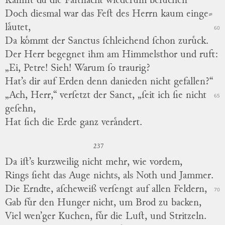
Kannſt du die Faſtnacht wiederum beſuchen“
Doch diesmal war das Feſt des Herrn kaum einge
⸗
laͤutet,
60
Da koͤmmt der Sanctus ſchleichend ſchon zuruͤck.
Der Herr begegnet ihm am Himmelsthor und ruft:
„Ei, Petre! Sieh! Warum ſo traurig?
Hat’s dir auf Erden denn danieden nicht gefallen?“
„Ach, Herr,“ verſetzt der Sanct, „ſeit ich ſie nicht
65
geſehn,
Hat ſich die Erde ganz veraͤndert.
237
Da iſt’s kurzweilig nicht mehr, wie vordem,
Rings ſieht das Auge nichts, als Noth und Jammer.
Die Erndte, aſcheweiß verſengt auf allen Feldern,
70
Gab fuͤr den Hunger nicht, um Brod zu backen,
Viel wen’ger Kuchen, fuͤr die Luſt, und
Stritzeln.