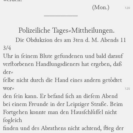
(Mon.)
120
Polizeiliche Tages⸗Mittheilungen.
Die Obdukzion des am 3ten d. M. Abends 11
3/4
Uhr in ſeinem Blute gefundenen und bald darauf
verſtorbenen Handlungsdieners hat ergeben, daß
der
⸗
ſelbe nicht durch die Hand eines andern getoͤdtet
wor
⸗
125
den ſein kann.
Er befand ſich an dieſem Abend
bei einem Freunde in der
Leipziger Straße
.
Beim
Fortgehen konnte man den Hausſchluͤſſel nicht
ſogleich
finden und des Abrathens nicht achtend, ſtieg der