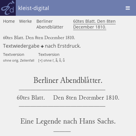
kleist-digital
Home
Werke
Berliner
60tes Blatt. Den 8ten
Abendblätter
December 1810.
60tes Blatt. Den 8ten December 1810.
Textwiedergabe
nach
Erstdruck
.
Textversion
Textversion
ohne orig. Zeilenfall
[+] ohne ſ, aͤ, oͤ, uͤ
Berliner Abendblaͤtter.
60tes Blatt.
Den
8ten
December
1810.
Eine Legende
nach
Hans Sachs.