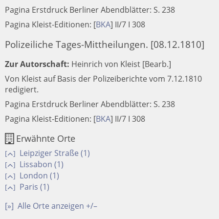
Pagina Erstdruck Berliner Abendblätter: S. 238
Pagina Kleist-Editionen:
[
BKA
]
II/7 I 308
Polizeiliche Tages-Mittheilungen. [08.12.1810]
Zur Autorschaft:
Heinrich von Kleist [Bearb.]
Von Kleist auf Basis der Polizeiberichte vom 7.12.1810
redigiert.
Pagina Erstdruck Berliner Abendblätter: S. 238
Pagina Kleist-Editionen:
[
BKA
]
II/7 I 308
Erwähnte Orte
Leipziger Straße (1)
[
]
Lissabon (1)
[
]
London (1)
[
]
Paris (1)
[
]
[»]
Alle Orte anzeigen +/–