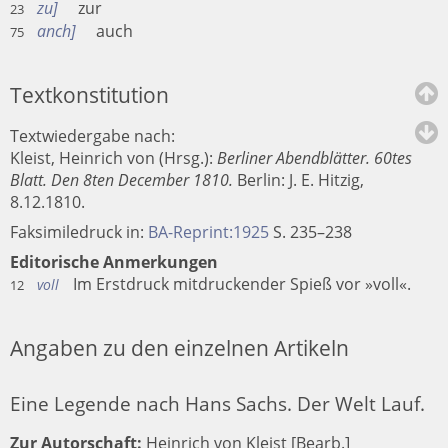
zu
zur
23
anch
auch
75
Textkonstitution
Textwiedergabe nach:
Kleist, Heinrich von (Hrsg.):
Berliner Abendblätter. 60tes
Blatt. Den 8ten December 1810.
Berlin
:
J. E. Hitzig
,
8.12.1810.
Faksimiledruck in:
BA-Reprint:1925
S. 235–238
Editorische Anmerkungen
Im Erstdruck mitdruckender Spieß vor »voll«.
voll
12
Angaben zu den einzelnen Artikeln
Eine Legende nach Hans Sachs. Der Welt Lauf.
Zur Autorschaft:
Heinrich von Kleist [Bearb.]