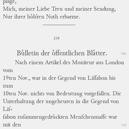
plage,
Mich, meiner Liebe Treu und meiner Sendung,
Nur ihrer hoͤh’ren Noth erbarme.
238
Buͤlletin der oͤffentlichen Blaͤtter.
105
Nach einem Artikel des Moniteur aus
London
vom
19ten Nov., war in der Gegend von
Liſſabon
bis
zum
10ten Nov. nichts von Bedeutung vorgefallen.
Die
Unterhaltung
der ungeheuren in die Gegend von
Liſ
⸗
ſabon zuſammengedruͤckten Menſchenmaſſe war
mit den
110