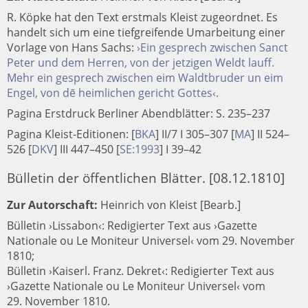
R. Köpke hat den Text erstmals Kleist zugeordnet. Es
handelt sich um eine tiefgreifende Umarbeitung einer
Vorlage von Hans Sachs:
›Ein gesprech zwischen Sanct
Peter und dem Herren, von der jetzigen Weldt lauff.
Mehr ein gesprech zwischen eim Waldtbruder un eim
Engel, von dē heimlichen gericht Gottes‹.
Pagina Erstdruck Berliner Abendblätter: S. 235–237
Pagina Kleist-Editionen:
[
BKA
]
II/7 I 305–307
[
MA
]
II 524–
526
[
DKV
]
III 447–450
[
SE:1993
]
I 39–42
Bülletin der öffentlichen Blätter. [08.12.1810]
Zur Autorschaft:
Heinrich von Kleist [Bearb.]
Bülletin ›Lissabon‹: Redigierter Text aus ›Gazette
Nationale ou Le Moniteur Universel‹ vom 29. November
1810;
Bülletin ›Kaiserl. Franz. Dekret‹: Redigierter Text aus
›Gazette Nationale ou Le Moniteur Universel‹ vom
29. November 1810.