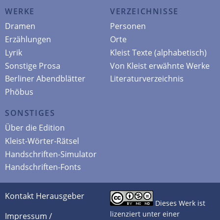
WERKE
VERZEICHNISSE
Dramen
Personen
Erzählungen
Orte
Lyrik
Kleist Texte (alphabetisch)
Sonstige Prosa
Von Kleist erwähnte Werke
Berliner Abendblätter
Literaturverzeichnis
Phöbus
SONSTIGES
Über die Edition
Kleist-Wörter-Rätsel
Handschriften-Simulator
Handschriften-Fonts
Kontakt Herausgeber
Dieses Werk ist
lizenziert unter einer
Impressum /