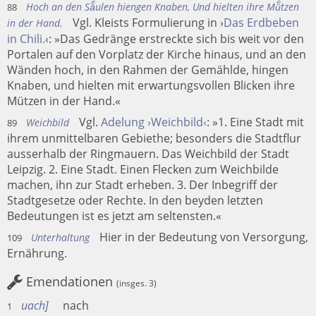
Hoch an den Saͤulen hiengen Knaben, Und hielten ihre Muͤtzen
88
Vgl. Kleists Formulierung in ›
Das Erdbeben
in der Hand.
in Chili.
‹: »Das Gedränge erstreckte sich bis weit vor den
Portalen auf den Vorplatz der Kirche hinaus, und an den
Wänden hoch, in den Rahmen der Gemählde, hingen
Knaben, und hielten mit erwartungsvollen Blicken ihre
Mützen in der Hand.«
Vgl.
Adelung ›Weichbild‹
: »1. Eine Stadt mit
Weichbild
89
ihrem unmittelbaren Gebiethe; besonders die Stadtflur
ausserhalb der Ringmauern. Das Weichbild der Stadt
Leipzig. 2. Eine Stadt. Einen Flecken zum Weichbilde
machen, ihn zur Stadt erheben. 3. Der Inbegriff der
Stadtgesetze oder Rechte. In den beyden letzten
Bedeutungen ist es jetzt am seltensten.«
Hier in der Bedeutung von Versorgung,
Unterhaltung
109
Ernährung.
Emendationen
(insges. 3)
uach
nach
1