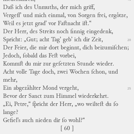
Daß ich des Unmuths, der mich griff,
Vergeſſ’ und mich einmal, von Sorgen frei, ergoͤtze,
Weil es jetzt grad’ vor Faſtnacht iſt.“
Der Herr, des Streits noch ſinnig eingedenk,
Spricht:
„Gut; acht Tag’ geb’ ich dir Zeit,
20
Der Feier, die mir dort beginnt, dich beizumiſchen;
Jedoch, ſobald das Feſt vorbei,
Kommſt du mir
zur
geſetzten Stunde wieder.
Acht volle Tage doch, zwei Wochen ſchon, und
mehr,
Ein abgezaͤhlter Mond vergeht,
25
Bevor der Sanct zum Himmel wiederkehrt.
„Ei, Petre,“ ſpricht der Herr, „wo weilteſt du ſo
lange?
Gefiel’s auch nieden dir ſo wohl?“
[ 60 ]