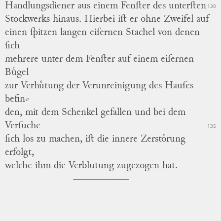
Handlungsdiener aus einem Fenſter des unterſten
130
Stockwerks hinaus.
Hierbei iſt er ohne Zweifel auf
einen ſpitzen langen eiſernen Stachel von denen
ſich
mehrere unter dem Fenſter auf einem eiſernen
Buͤgel
zur Verhuͤtung der Verunreinigung des Hauſes
befin
⸗
den, mit dem Schenkel gefallen und bei dem
Verſuche
135
ſich los zu machen, iſt die innere Zerstoͤrung
erfolgt,
welche ihm die Verblutung zugezogen hat.