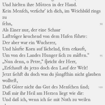
Und hielten ihre Muͤtzen in der Hand.
Kein Menſch, verſichr’ ich dich, im
Weichbild
rings
zu
ſehn,
90
Als Einer nur, der eine Schaar
Laſttraͤger keuchend von dem Hafen fuͤhrte:
Der aber war ein Wucherer,
Und haͤufte Korn auf laͤchelnd, fern erkauft,
Um von des Landes Hunger ſich zu maͤſten.“
95
„Nun denn, o Petre,“ ſpricht der Herr,
„Erſchauſt du jetzo doch den Lauf der Welt!
Jetzt ſiehſt du doch was du juͤngſthin nicht glauben
wollteſt,
Daß Guͤter nicht das Gut des Menſchen ſind;
100
Daß mir ihr Heil am Herzen liegt wie dir:
Und daß ich, wenn ich ſie mit Noth zu weilen