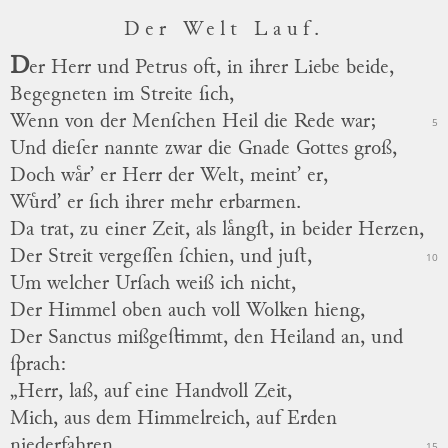
Der Welt Lauf.
D
er Herr und Petrus oft, in ihrer Liebe beide,
Begegneten im Streite ſich,
Wenn von der Menſchen Heil die Rede war;
5
Und dieſer nannte zwar die Gnade Gottes groß,
Doch waͤr’ er Herr der Welt, meint’ er,
Wuͤrd’ er ſich ihrer mehr erbarmen.
Da trat, zu einer Zeit, als laͤngſt, in beider Herzen,
Der Streit vergeſſen ſchien, und juſt,
10
Um welcher Urſach weiß ich nicht,
Der Himmel oben auch
voll
Wolken hieng,
Der Sanctus mißgeſtimmt, den Heiland an, und
ſprach:
„Herr, laß, auf eine Handvoll Zeit,
Mich, aus dem Himmelreich, auf Erden
niederfahren,
15