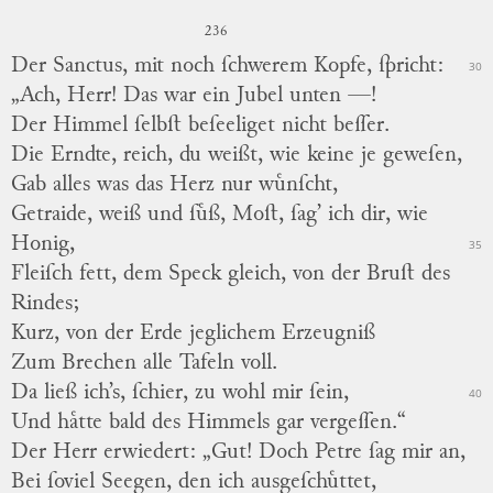
236
Der Sanctus, mit noch ſchwerem Kopfe, ſpricht:
30
„Ach, Herr! Das war ein Jubel unten —!
Der Himmel ſelbſt beſeeliget nicht beſſer.
Die Erndte, reich, du weißt, wie keine je geweſen,
Gab alles was das Herz nur wuͤnſcht,
Getraide, weiß und ſuͤß, Moſt, ſag’ ich dir, wie
Honig,
35
Fleiſch fett, dem Speck gleich, von der Bruſt des
Rindes;
Kurz, von der Erde jeglichem Erzeugniß
Zum Brechen alle Tafeln voll.
Da ließ ich’s, ſchier, zu wohl mir ſein,
40
Und haͤtte bald des Himmels gar vergeſſen.“
Der Herr erwiedert: „Gut! Doch Petre ſag mir an,
Bei ſoviel Seegen, den ich ausgeſchuͤttet,