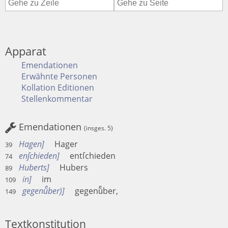
Apparat
Emendationen
Erwähnte Personen
Kollation Editionen
Stellenkommentar
Emendationen
(insges. 5)
Hagen
Hager
39
enſchieden
entſchieden
74
Huberts
Hubers
89
in
im
109
gegenuͤber)
gegenuͤber,
149
Textkonstitution