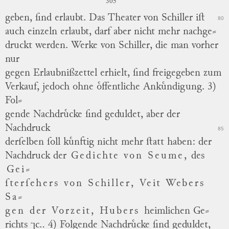
305
geben, ſind erlaubt.
Das Theater von Schiller iſt
80
auch einzeln erlaubt, darf aber nicht mehr nachge
⸗
druckt werden.
Werke von Schiller, die man vorher
nur
gegen Erlaubnißzettel erhielt, ſind freigegeben zum
Verkauf, jedoch ohne oͤffentliche Ankuͤndigung.
3)
Fol
⸗
gende Nachdruͤcke ſind geduldet, aber der
Nachdruck
85
derſelben ſoll kuͤnftig nicht mehr ſtatt haben:
der
Nachdruck der
Gedichte von Seume,
des
Gei
⸗
ſterſehers von Schiller, Veit Webers
Sa
⸗
gen der Vorzeit,
Hubers
heimlichen Ge
⸗
richts
⁊c..
4) Folgende Nachdruͤcke ſind geduldet,