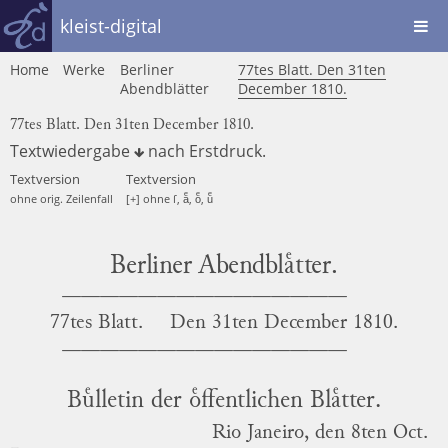
kleist-digital
Home
Werke
Berliner
77tes Blatt. Den 31ten
Abendblätter
December 1810.
77tes Blatt. Den 31ten December 1810.
Textwiedergabe
nach
Erstdruck
.
Textversion
Textversion
ohne orig. Zeilenfall
[+] ohne ſ, aͤ, oͤ, uͤ
Berliner Abendblaͤtter.
77tes Blatt.
Den
31ten December 1810.
Buͤlletin der oͤffentlichen Blaͤtter.
Rio Janeiro, den 8ten Oct.