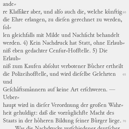
ande
⸗
re Klaſſiker aber, und alſo auch die, welche kuͤnftig
60
die Ehre erlangen, zu dieſen gerechnet zu werden,
ſol
⸗
len gleichfalls mit Milde und Nachſicht behandelt
werden.
4) Kein Nachdruck hat Statt, ohne Erlaub
⸗
niß eben gedachter Cenſur⸗Hofſtelle.
5) Die
Erlaub
⸗
niß zum Kaufen abſolut verbotener Buͤcher ertheilt
die Polizeihofſtelle, und wird dieſelbe Gelehrten
65
und
Geſchaͤftsmaͤnnern auf keine Art erſchweren. —
Ueber
⸗
haupt wird in dieſer Verordnung der großen Wahr
⸗
heit gehuldigt: daß die vorzuͤglichſte Macht des
Staats in der hoͤheren Bildung ſeiner Buͤrger liege.
70
Was die Nachdrucke verſchiedener deutſcher