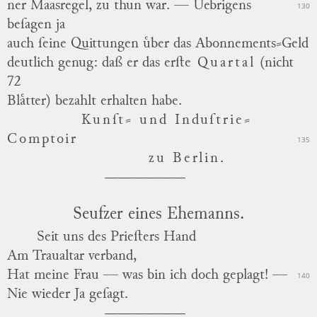
ner Maasregel, zu thun war. —
Uebrigens
130
beſagen ja
auch ſeine Quittungen uͤber das Abonnements⸗Geld
deutlich genug: daß er das erſte
Quartal
(nicht
72
Blaͤtter) bezahlt erhalten habe.
Kunſt⸗ und Induſtrie⸗
Comptoir
135
zu Berlin.
Seufzer eines Ehemanns.
Seit uns des Prieſters Hand
Am Traualtar verband,
Hat meine Frau — was bin ich doch geplagt! —
140
Nie wieder Ja geſagt.