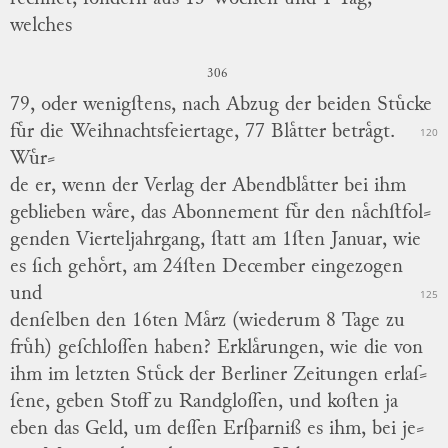
welches
306
79, oder wenigſtens, nach Abzug der beiden Stuͤcke
fuͤr die Weihnachtsfeiertage, 77 Blaͤtter betraͤgt.
120
Wuͤr
⸗
de er, wenn der Verlag der Abendblaͤtter bei ihm
geblieben waͤre, das Abonnement fuͤr den naͤchſtfol
⸗
genden Vierteljahrgang, ſtatt am 1ſten Januar, wie
es ſich gehoͤrt, am 24ſten December eingezogen
und
125
denſelben den 16ten Maͤrz (wiederum 8 Tage zu
fruͤh) geſchloſſen haben?
Erklaͤrungen, wie die von
ihm im letzten Stuͤck der Berliner Zeitungen erlaſ
⸗
ſene, geben Stoff zu Randgloſſen, und koſten ja
eben das Geld, um deſſen Erſparniß es ihm, bei je
⸗