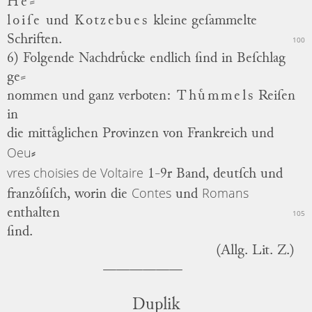
He
⸗
loiſe
und
Kotzebues
kleine geſammelte
Schriften.
100
6) Folgende Nachdruͤcke endlich ſind in Beſchlag
ge
⸗
nommen und ganz verboten:
Thuͤmmels
Reiſen
in
die mittaͤglichen Provinzen von Frankreich und
Oeu
⸗
vres choisies de Voltaire
1-9r Band, deutſch und
Contes
Romans
franzoͤſiſch, worin die
und
enthalten
105
ſind.
(Allg. Lit. Z.)
Duplik