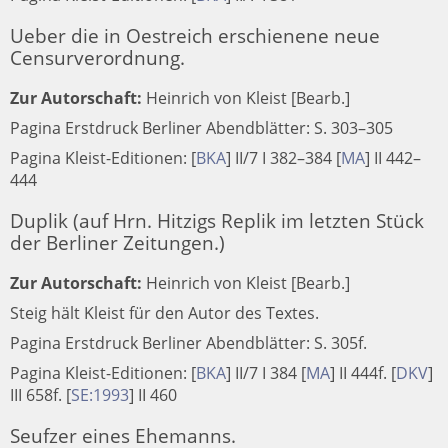
Ueber die in Oestreich erschienene neue
Censurverordnung.
Zur Autorschaft:
Heinrich von Kleist [Bearb.]
Pagina Erstdruck Berliner Abendblätter: S. 303–305
Pagina Kleist-Editionen:
[
BKA
]
II/7 I 382–384
[
MA
]
II 442–
444
Duplik (auf Hrn. Hitzigs Replik im letzten Stück
der Berliner Zeitungen.)
Zur Autorschaft:
Heinrich von Kleist [Bearb.]
Steig hält Kleist für den Autor des Textes.
Pagina Erstdruck Berliner Abendblätter: S. 305f.
Pagina Kleist-Editionen:
[
BKA
]
II/7 I 384
[
MA
]
II 444f.
[
DKV
]
III 658f.
[
SE:1993
]
II 460
Seufzer eines Ehemanns.