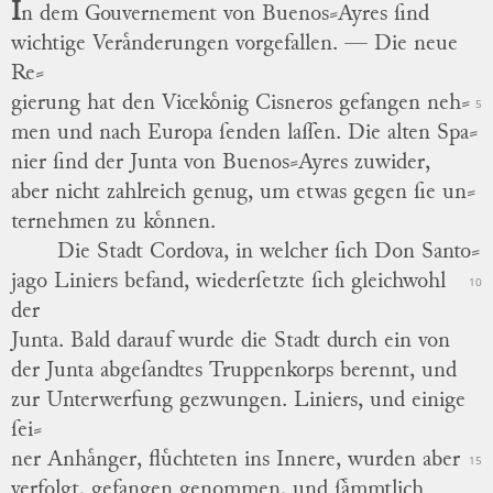
I
n dem Gouvernement von Buenos⸗Ayres ſind
wichtige Veraͤnderungen vorgefallen. —
Die neue
Re
⸗
gierung hat den Vicekoͤnig Cisneros gefangen neh
⸗
5
men und nach Europa ſenden laſſen.
Die alten Spa
⸗
nier ſind der Junta von Buenos⸗Ayres zuwider,
aber nicht zahlreich genug, um etwas gegen ſie un
⸗
ternehmen zu koͤnnen.
Die Stadt Cordova, in welcher ſich Don Santo
⸗
jago Liniers befand, wiederſetzte ſich gleichwohl
10
der
Junta.
Bald darauf wurde die Stadt durch ein von
der Junta abgeſandtes Truppenkorps berennt, und
zur Unterwerfung gezwungen.
Liniers, und einige
ſei
⸗
ner Anhaͤnger, fluͤchteten ins Innere, wurden aber
15
verfolgt, gefangen genommen, und ſaͤmmtlich