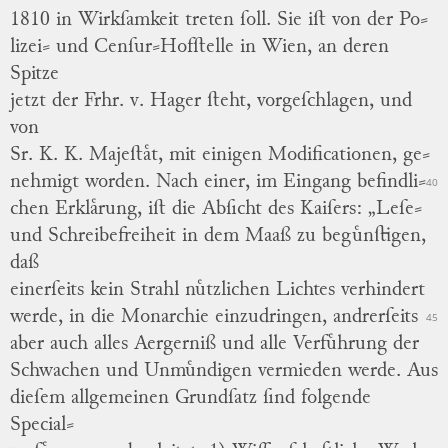
1810 in Wirkſamkeit treten ſoll.
Sie iſt von der Po
⸗
lizei⸗ und Cenſur⸗Hofſtelle in Wien, an deren
Spitze
jetzt der Frhr. v.
Hager
ſteht, vorgeſchlagen, und
von
Sr. K. K. Majeſtaͤt, mit einigen Modificationen, ge
⸗
nehmigt worden.
Nach einer, im Eingang befindli
⸗
40
chen Erklaͤrung, iſt die Abſicht des Kaiſers:
„Leſe
⸗
und Schreibefreiheit in dem Maaß zu beguͤnſtigen,
daß
einerſeits kein Strahl nuͤtzlichen Lichtes verhindert
werde, in die Monarchie einzudringen, andrerſeits
45
aber auch alles Aergerniß und alle Verfuͤhrung der
Schwachen und Unmuͤndigen vermieden werde.
Aus
dieſem allgemeinen Grundſatz ſind folgende
Special
⸗