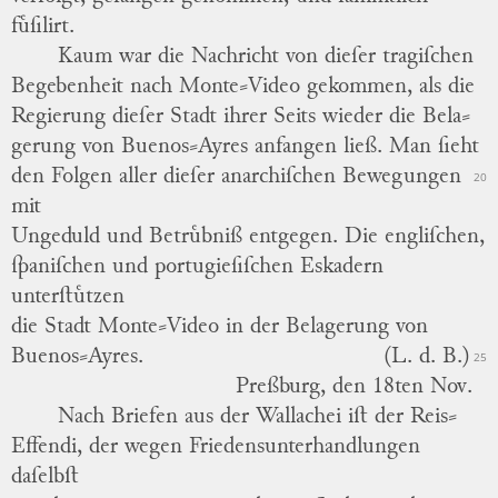
fuͤſilirt.
Kaum war die Nachricht von dieſer tragiſchen
Begebenheit nach Monte⸗Video gekommen, als die
Regierung dieſer Stadt ihrer Seits wieder die Bela
⸗
gerung von Buenos⸗Ayres anfangen ließ.
Man ſieht
den Folgen aller dieſer anarchiſchen Bewegungen
20
mit
Ungeduld und Betruͤbniß entgegen.
Die engliſchen,
ſpaniſchen und portugieſiſchen Eskadern
unterſtuͤtzen
die Stadt Monte⸗Video in der Belagerung von
Buenos⸗Ayres.
(L. d. B.)
25
Preßburg, den 18ten Nov.
Nach Briefen aus der Wallachei iſt der Reis
⸗
Effendi, der wegen Friedensunterhandlungen
daſelbſt