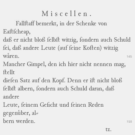
Miscellen.
Fallſtaff bemerkt, in der Schenke von
Eaſtſcheap,
daß er nicht bloß ſelbſt witzig, ſondern auch Schuld
ſei, daß andere Leute (auf ſeine Koſten) witzig
waͤren.
145
Mancher Gimpel, den ich hier nicht nennen mag,
ſtellt
dieſen Satz auf den Kopf.
Denn er iſt nicht bloß
ſelbſt albern, ſondern auch Schuld daran, daß
andere
Leute, ſeinem Geſicht und ſeinen Reden
gegenuͤber,
al
⸗
bern werden.
150
tz.