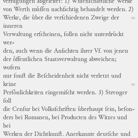
verfuͤgungen abgeleitet:
1) Wiſſenſchaftliche Werke
von Werth muͤſſen nachſichtig behandelt
werden.
2)
Werke, die uͤber die verſchiedenen Zweige der
50
inneren
Verwaltung erſcheinen, ſollen nicht unterdruͤckt
wer
⸗
den, auch wenn die Anſichten ihrer Vf. von jenen
der oͤffentlichen Staatsverwaltung abweichen;
wofern
nur ſonſt die Beſcheidenheit nicht verletzt und
keine
55
Perſoͤnlichkeiten eingemiſcht werden.
3) Strenger
ſoll
die Cenſur bei Volksſchriften uͤberhaupt ſein, beſon
⸗
ders bei Romanen, bei Producten des Witzes und
bei
Werken der Dichtkunſt.
Anerkannte deutſche und