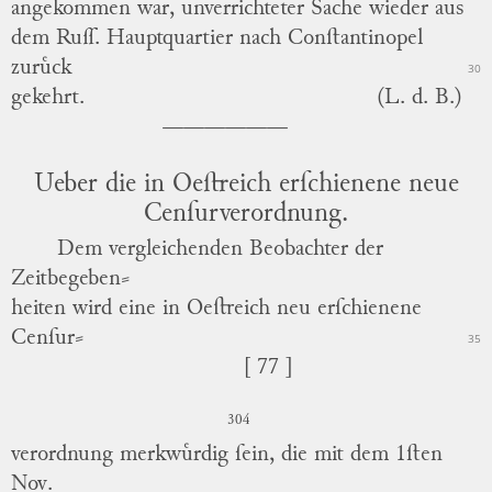
angekommen war, unverrichteter Sache wieder aus
dem Ruſſ. Hauptquartier nach Conſtantinopel
zuruͤck
30
gekehrt.
(L. d. B.)
Ueber die in Oeſtreich erſchienene neue
Cenſurverordnung.
Dem vergleichenden Beobachter der
Zeitbegeben
⸗
heiten wird eine in Oeſtreich neu erſchienene
Cenſur
⸗
35
[ 77 ]
304
verordnung merkwuͤrdig ſein, die mit dem 1ſten
Nov.