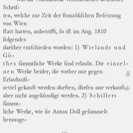
Schrif
⸗
ten, welche zur Zeit der franzoͤſiſchen Beſetzung
von Wien
ſtatt hatten, anbetrifft, ſo iſt im Aug. 1810
folgendes
daruͤber
entſchieden
worden:
1)
Wielands und
Goͤ
⸗
thes
ſaͤmmtliche Werke ſind erlaubt.
Die
einzel
⸗
nen
Werke beider, die vorher nur gegen
75
Erlaubniß
⸗
zettel gekauft werden durften, duͤrfen nur verkauft,
aber nicht angekuͤndigt werden.
2)
Schillers
ſaͤmmt
⸗
liche Werke, wie ſie Anton Doll geſammelt
herausge
⸗