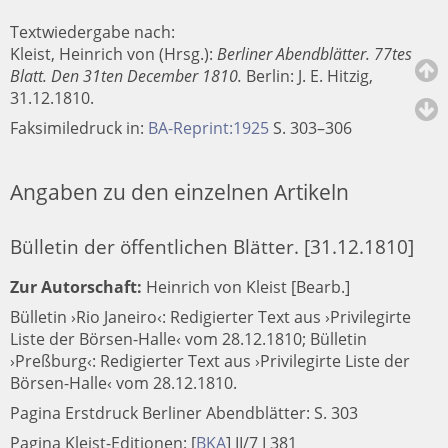
Textwiedergabe nach:
Kleist, Heinrich von (Hrsg.):
Berliner Abendblätter. 77tes
Blatt. Den 31ten December 1810.
Berlin
:
J. E. Hitzig
,
31.12.1810.
Faksimiledruck in:
BA-Reprint:1925
S. 303–306
Angaben zu den einzelnen Artikeln
Bülletin der öffentlichen Blätter. [31.12.1810]
Zur Autorschaft:
Heinrich von Kleist [Bearb.]
Bülletin ›Rio Janeiro‹: Redigierter Text aus ›Privilegirte
Liste der Börsen-Halle‹ vom 28.12.1810; Bülletin
›Preßburg‹: Redigierter Text aus ›Privilegirte Liste der
Börsen-Halle‹ vom 28.12.1810.
Pagina Erstdruck Berliner Abendblätter: S. 303
Pagina Kleist-Editionen:
[
BKA
]
II/7 I 381