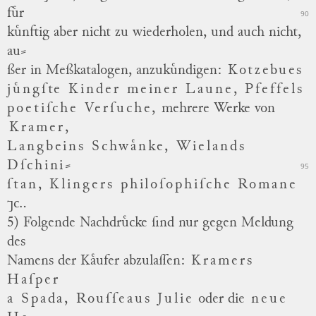
fuͤr
90
kuͤnftig aber nicht zu wiederholen, und auch nicht,
au
⸗
ßer in Meßkatalogen, anzukuͤndigen:
Kotzebues
juͤngſte Kinder meiner Laune, Pfeffels
poetiſche Verſuche,
mehrere Werke von
Kramer,
Langbeins Schwaͤnke, Wielands
Dſchini
⸗
95
ſtan, Klingers philoſophiſche Romane
⁊c..
5) Folgende Nachdruͤcke ſind nur gegen Meldung
des
Namens der Kaͤufer abzulaſſen:
Kramers
Haſper
a Spada, Rouſſeaus Julie
oder die
neue