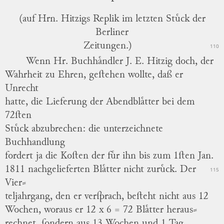
(auf Hrn. Hitzigs Replik
im
letzten Stuͤck der
Berliner
Zeitungen.)
110
Wenn Hr. Buchhaͤndler J. E. Hitzig doch, der
Wahrheit zu Ehren, geſtehen wollte, daß er
Unrecht
hatte, die Lieferung der Abendblaͤtter bei dem
72ſten
Stuͤck abzubrechen: die unterzeichnete
Buchhandlung
fordert ja die Koſten der fuͤr ihn bis zum 1ſten Jan.
1811 nachgelieferten Blaͤtter nicht zuruͤck.
Der
115
Vier
⸗
teljahrgang, den er verſprach, beſteht nicht aus 12
Wochen, woraus er 12 x 6 = 72 Blaͤtter heraus
⸗
rechnet, ſondern aus 13 Wochen und 1 Tag,