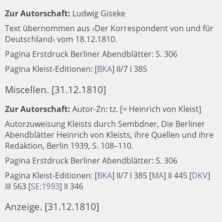
Zur Autorschaft:
Ludwig Giseke
Text übernommen aus ›Der Korrespondent von und für
Deutschland‹ vom 18.12.1810.
Pagina Erstdruck Berliner Abendblätter: S. 306
Pagina Kleist-Editionen:
[
BKA
]
II/7 I 385
Miscellen. [31.12.1810]
Zur Autorschaft:
Autor-Zn: tz. [= Heinrich von Kleist]
Autorzuweisung Kleists durch Sembdner, Die Berliner
Abendblätter Heinrich von Kleists, ihre Quellen und ihre
Redaktion, Berlin 1939, S. 108–110.
Pagina Erstdruck Berliner Abendblätter: S. 306
Pagina Kleist-Editionen:
[
BKA
]
II/7 I 385
[
MA
]
II 445
[
DKV
]
III 563
[
SE:1993
]
II 346
Anzeige. [31.12.1810]